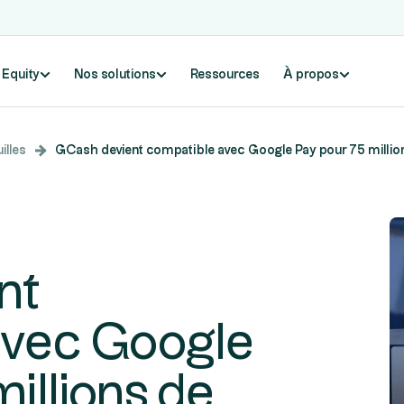
e Equity
Nos solutions
Ressources
À propos
illes
GCash devient compatible avec Google Pay pour 75 million
nt
avec Google
illions de