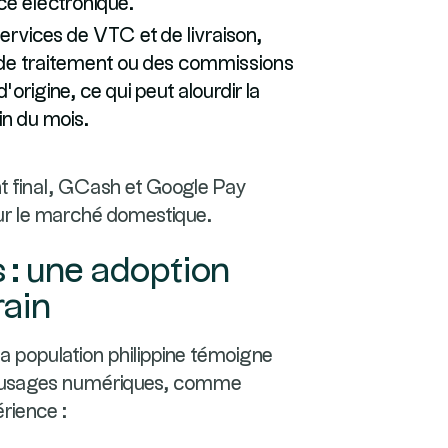
e électronique.
services de VTC et de livraison,
 de traitement ou des commissions
rigine, ce qui peut alourdir la
fin du mois.
ent final, GCash et Google Pay
sur le marché domestique.
s : une adoption
rain
 la population philippine témoigne
des usages numériques, comme
érience :