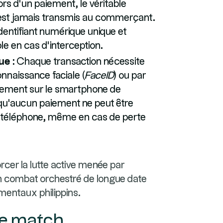
rs d'un paiement, le véritable
est jamais transmis au commerçant.
identifiant numérique unique et
ble en cas d'interception.
ue :
Chaque transaction nécessite
onnaissance faciale (
FaceID
) ou par
ctement sur le smartphone de
t qu'aucun paiement ne peut être
du téléphone, même en cas de perte
cer la lutte active menée par
un combat orchestré de longue date
entaux philippins.
 le match