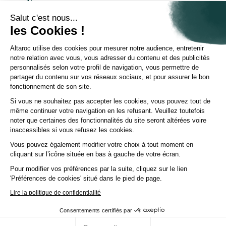
Découvrir Altaroc
Comprendre le Private Equity
Salut c'est nous...
Questions fréquentes
les Cookies !
Glossaire
Altaroc utilise des cookies pour mesurer notre audience, entretenir
À propos d'Altaroc
notre relation avec vous, vous adresser du contenu et des publicités
Qui sommes-nous
personnalisés selon votre profil de navigation, vous permettre de
Nous contacter
partager du contenu sur vos réseaux sociaux, et pour assurer le bon
Espace partenaires
fonctionnement de son site.
Espace investisseurs
Espace presse
Si vous ne souhaitez pas accepter les cookies, vous pouvez tout de
Politique ESG
même continuer votre navigation en les refusant. Veuillez toutefois
Chaîne YouTube
noter que certaines des fonctionnalités du site seront altérées voire
Page Linkedin
inaccessibles si vous refusez les cookies.
Vous pouvez également modifier votre choix à tout moment en
© Altaroc 2021 -2026
cliquant sur l’icône située en bas à gauche de votre écran.
Pour modifier vos préférences par la suite, cliquez sur le lien
'Préférences de cookies' situé dans le pied de page.
Lire la politique de confidentialité
Pays:
Country
Langue:
LANG
CGU
Mentions légales
Politique cookies
Consentements certifiés par
Vos préférences de cookies
Politique de confidentialité
Bibliothèque documentaire