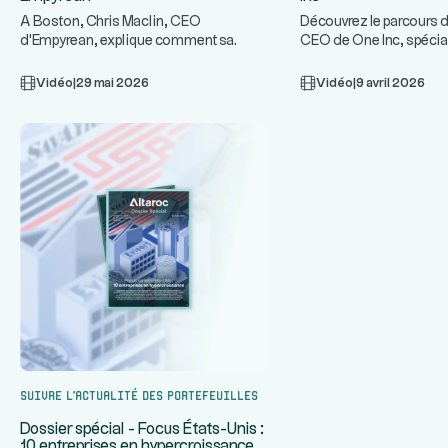
A Boston, Chris Maclin, CEO
Découvrez le parcours d
d'Empyrean, explique comment sa
CEO de One Inc, spécia
plateforme technologique protège les
infrastructures de paie
...
ban
Vidéo
|
29 mai 2026
Vidéo
|
9 avril 2026
Suivre l’actualité des portefeuilles
Dossier spécial - Focus États-Unis :
10 entreprises en hypercroissance