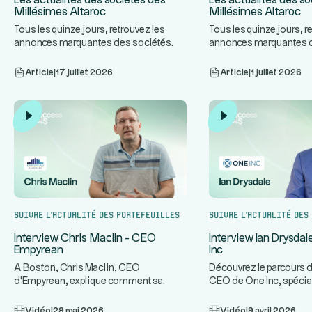
Les actualités des sociétés des
Les actualités des so
Millésimes Altaroc
Millésimes Altaroc
Tous les quinze jours, retrouvez les
Tous les quinze jours, r
annonces marquantes des sociétés
annonces marquantes 
...
des Millésimes Altaroc.
des Millésimes Altaroc.
Article
|
17 juillet 2026
Article
|
1 juillet 2026
Suivre l’actualité des portefeuilles
Suivre l’actualité des
Interview Chris Maclin - CEO
Interview Ian Drysda
Empyrean
Inc
A Boston, Chris Maclin, CEO
Découvrez le parcours d
d'Empyrean, explique comment sa
CEO de One Inc, spécia
plateforme technologique protège les
infrastructures de paie
...
ban
Vidéo
|
29 mai 2026
Vidéo
|
9 avril 2026