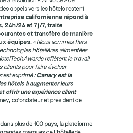
ué à la solution « AI Voice » de
des appels vers les hôtels restent
ntreprise californienne répond à
, 24h/24 et 7j/7, traite
urantes et transfère de manière
aux équipes.
« Nous sommes fiers
technologies hôtelières alimentées
x HotelTechAwards reflètent le travail
clients pour faire évoluer
s’est exprimé :
Canary est la
les hôtels à augmenter leurs
et offrir une expérience client
ney, cofondateur et président de
 dans plus de 100 pays, la plateforme
us grandes marques de l’hôtellerie