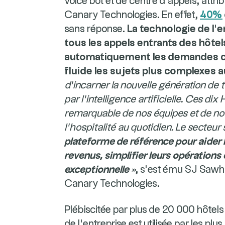
voice bot et de centre d’appels, attrib
Canary Technologies. En effet,
40%
sans réponse.
La technologie de l’e
tous les appels entrants des hôtels
automatiquement les demandes co
fluide les sujets plus complexes 
d’incarner la nouvelle génération de 
par l’intelligence artificielle. Ces di
remarquable de nos équipes et de nos 
l’hospitalité au quotidien. Le secteur 
plateforme de référence pour aider 
revenus, simplifier leurs opérations 
exceptionnelle
»
, s’est ému SJ Sawh
Canary Technologies.
Plébiscitée par plus de 20 000 hôtels
de l’entreprise est utilisée par les pl