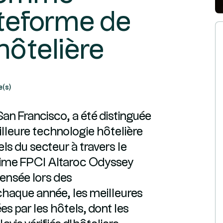
ateforme de
hôtelière
e(s)
an Francisco, a été distinguée
leure technologie hôtelière
ls du secteur à travers le
sime FPCI Altaroc Odyssey
pensée lors des
chaque année, les meilleures
es par les hôtels, dont les