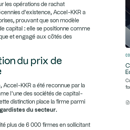
r les opérations de rachat
écennies d’existence, Accel-KKR a
rises, prouvant que son modèle
e capital : elle se positionne comme
ique et engagé aux côtés des
Co
tion du prix de
C
e
E
Co
, Accel-KKR a été reconnue par la
fo
e l'une des sociétés de capital-
tte distinction place la firme parmi
-gardistes du secteur
.
té plus de 6 000 firmes en sollicitant