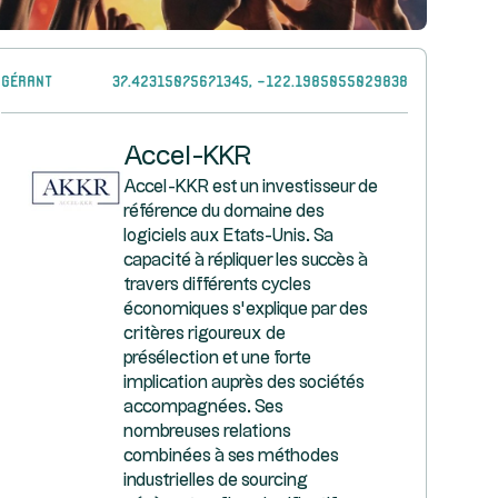
Gérant
37.42315075671345, -122.1985055029838
Accel-KKR
Accel-KKR est un investisseur de
référence du domaine des
logiciels aux Etats-Unis. Sa
capacité à répliquer les succès à
travers différents cycles
économiques s’explique par des
critères rigoureux de
présélection et une forte
implication auprès des sociétés
accompagnées. Ses
nombreuses relations
combinées à ses méthodes
industrielles de sourcing