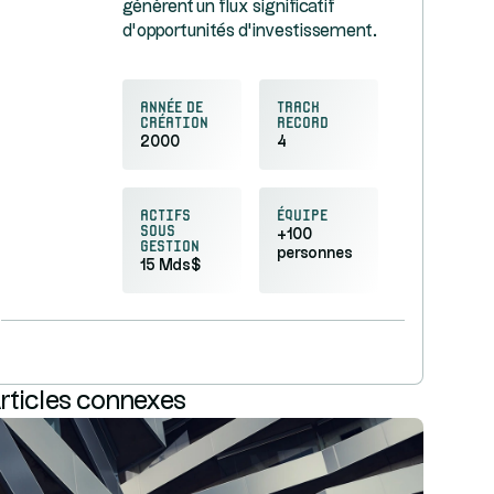
génèrent un flux significatif
d’opportunités d’investissement.
Année de
Track
création
record
2000
4
Actifs
équipe
sous
+100
gestion
personnes
15 Mds$
rticles connexes