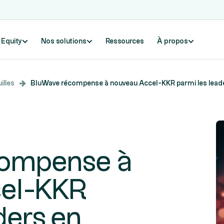
e Equity
Nos solutions
Ressources
À propos
illes
BluWave récompense à nouveau Accel-KKR parmi les leade
compense à
cel-KKR
ders en