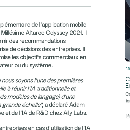
pplémentaire de l'application mobile
a Millésime Altaroc Odyssey 2021. Il
r fournir des recommandations
ise de décisions des entreprises. Il
timise les objectifs commerciaux en
lisateur ou du système.
Co
C
ue nous soyons l'une des premières
E
e à réunir l'IA traditionnelle et
Co
ands modèles de langage) d'une
fo
à grande échelle"
, a déclaré Adam
e et de l'IA de R&D chez Aily Labs.
ntreprises en cas d'utilisation de l'IA