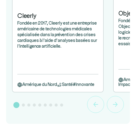
Object
Cleerly
Fondée e
Fondée en 2017, Cleerly est une entreprise
Objectiv
américaine de technologies médicales
logicielle
spécialisée dans la prévention des crises
le recrut
cardiaques à l'aide d’analyses basées sur
essais cl
l'intelligence artificielle.
Améri
Amérique du Nord
Santé
#
Innovante
Impact Po