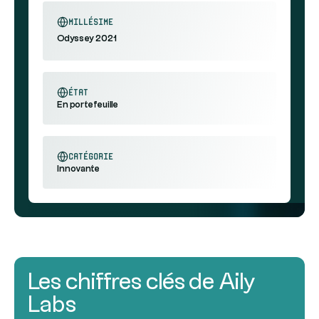
millésime
Odyssey 2021
état
En portefeuille
catégorie
Innovante
Les chiffres clés de Aily
Labs