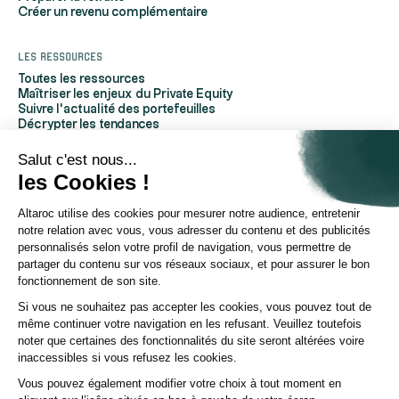
Créer un revenu complémentaire
Les ressources
Toutes les ressources
Maîtriser les enjeux du Private Equity
Suivre l'actualité des portefeuilles
Décrypter les tendances
Découvrir Altaroc
Comprendre le Private Equity
Salut c'est nous...
Questions fréquentes
les Cookies !
Glossaire
Altaroc utilise des cookies pour mesurer notre audience, entretenir
À propos d'Altaroc
notre relation avec vous, vous adresser du contenu et des publicités
Qui sommes-nous
personnalisés selon votre profil de navigation, vous permettre de
Nous contacter
partager du contenu sur vos réseaux sociaux, et pour assurer le bon
Espace partenaires
fonctionnement de son site.
Espace investisseurs
Espace presse
Si vous ne souhaitez pas accepter les cookies, vous pouvez tout de
Politique ESG
même continuer votre navigation en les refusant. Veuillez toutefois
Chaîne YouTube
noter que certaines des fonctionnalités du site seront altérées voire
Page Linkedin
inaccessibles si vous refusez les cookies.
Vous pouvez également modifier votre choix à tout moment en
© Altaroc 2021 -2026