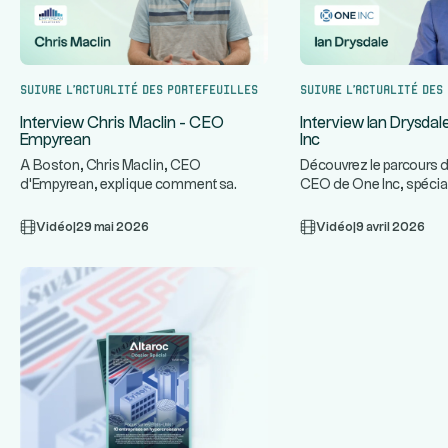
Suivre l’actualité des portefeuilles
Suivre l’actualité des
Interview Chris Maclin - CEO
Interview Ian Drysda
Empyrean
Inc
A Boston, Chris Maclin, CEO
Découvrez le parcours d
d'Empyrean, explique comment sa
CEO de One Inc, spécia
plateforme technologique protège les
infrastructures de paie
...
ban
Vidéo
|
29 mai 2026
Vidéo
|
9 avril 2026