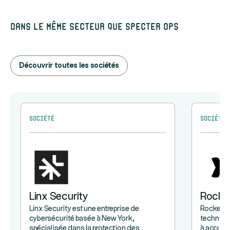
Dans le même secteur que Specter Ops
Découvrir toutes les sociétés
Société
Société
Linx Security
Rocke
Linx Security est une entreprise de
Rocketlan
cybersécurité basée à New York,
technolog
spécialisée dans la protection des
à accueil