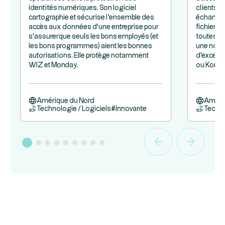
identités numériques. Son logiciel
clients d
cartographie et sécurise l'ensemble des
échanges 
accès aux données d'une entreprise pour
fichiers 
s'assurer que seuls les bons employés (et
toutes le
les bons programmes) aient les bonnes
une nouve
autorisations. Elle protège notamment
d'excell
WIZ et Monday.
ou Konami
Amérique du Nord
Améri
Technologie / Logiciels
#
Innovante
Techno