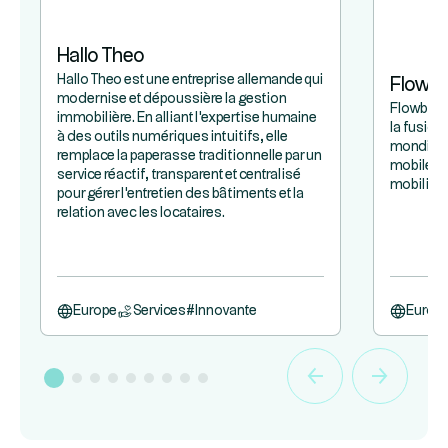
Hallo Theo
Hallo Theo est une entreprise allemande qui
Flowb
modernise et dépoussière la gestion
Flowbird 
immobilière. En alliant l'expertise humaine
la fusion
à des outils numériques intuitifs, elle
mondiaux
remplace la paperasse traditionnelle par un
mobile et
service réactif, transparent et centralisé
mobilité 
pour gérer l'entretien des bâtiments et la
relation avec les locataires.
Europe
Services
#
Innovante
Europ