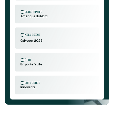
géographie
Amérique du Nord
millésime
Odyssey 2023
état
En portefeuille
catégorie
Innovante