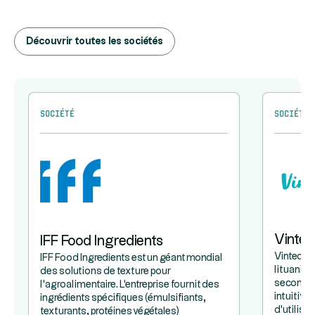
Découvrir toutes les sociétés
Société
Société
Vinted
IFF Food Ingredients
Vinted e
IFF Food Ingredients est un géant mondial
lituanien
des solutions de texture pour
seconde m
l'agroalimentaire. L'entreprise fournit des
intuitive
ingrédients spécifiques (émulsifiants,
d'utilisa
texturants, protéines végétales)