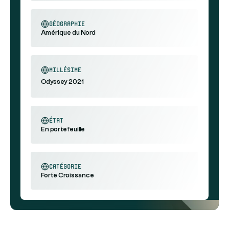
géographie
Amérique du Nord
millésime
Odyssey 2021
état
En portefeuille
catégorie
Forte Croissance