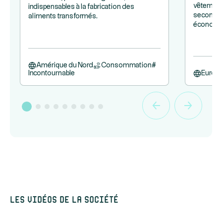
vêtements
indispensables à la fabrication des
seconde m
aliments transformés.
économiq
Amérique du Nord
Consommation
#
Incontournable
Europ
Les vidéos de la société