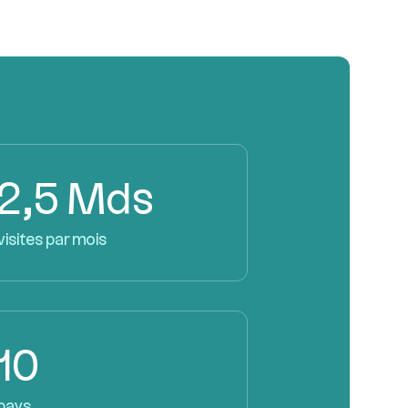
2,5 Mds
visites par mois
10
pays