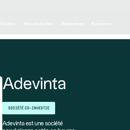
e Equity
Nos solutions
Ressources
À propos
Adevinta
Société co-investie
Adevinta est une société