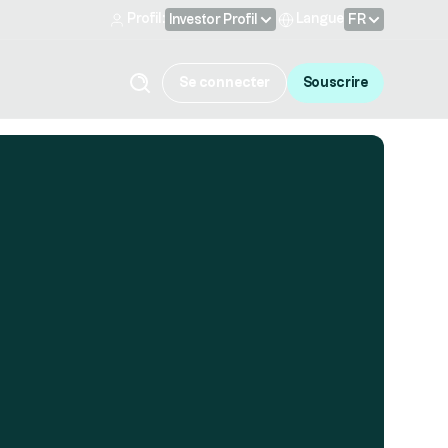
Profil:
Langue
Investor Profil
FR
Se connecter
Souscrire