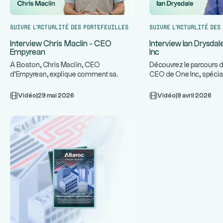
Suivre l’actualité des portefeuilles
Suivre l’actualité des
Interview Chris Maclin - CEO
Interview Ian Drysda
Empyrean
Inc
A Boston, Chris Maclin, CEO
Découvrez le parcours d
d'Empyrean, explique comment sa
CEO de One Inc, spécia
plateforme technologique protège les
infrastructures de paie
...
ban
Vidéo
|
29 mai 2026
Vidéo
|
9 avril 2026