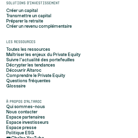
Solutions d'investissement
Créer un capital
Transmettre un capital
Préparer la retraite
Créer un revenu complémentaire
Les ressources
Toutes les ressources
Maîtriser les enjeux du Private Equity
Suivre l'actualité des portefeuilles
Décrypter les tendances
Découvrir Altaroc
Comprendre le Private Equity
Salut c'est nous...
Questions fréquentes
les Cookies !
Glossaire
Altaroc utilise des cookies pour mesurer notre audience, entretenir
À propos d'Altaroc
notre relation avec vous, vous adresser du contenu et des publicités
Qui sommes-nous
personnalisés selon votre profil de navigation, vous permettre de
Nous contacter
partager du contenu sur vos réseaux sociaux, et pour assurer le bon
Espace partenaires
fonctionnement de son site.
Espace investisseurs
Espace presse
Si vous ne souhaitez pas accepter les cookies, vous pouvez tout de
Politique ESG
même continuer votre navigation en les refusant. Veuillez toutefois