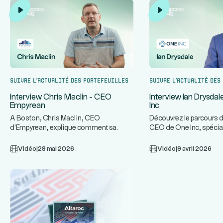
Suivre l’actualité des portefeuilles
Suivre l’actualité des
Interview Chris Maclin - CEO
Interview Ian Drysda
Empyrean
Inc
A Boston, Chris Maclin, CEO
Découvrez le parcours d
d'Empyrean, explique comment sa
CEO de One Inc, spécia
plateforme technologique protège les
infrastructures de paie
...
ban
Vidéo
|
29 mai 2026
Vidéo
|
9 avril 2026