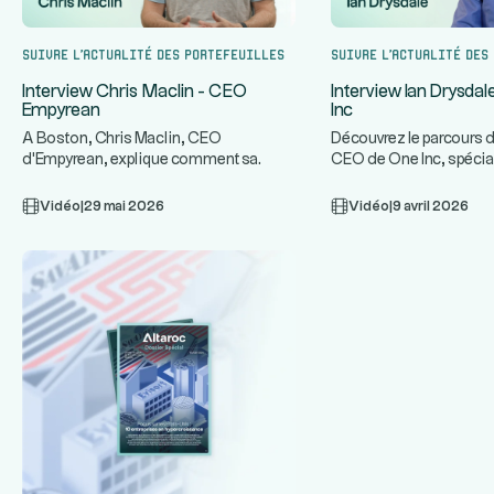
Suivre l’actualité des portefeuilles
Suivre l’actualité des
Interview Chris Maclin - CEO
Interview Ian Drysda
Empyrean
Inc
A Boston, Chris Maclin, CEO
Découvrez le parcours d
d'Empyrean, explique comment sa
CEO de One Inc, spécia
plateforme technologique protège les
infrastructures de paie
...
ban
Vidéo
|
29 mai 2026
Vidéo
|
9 avril 2026