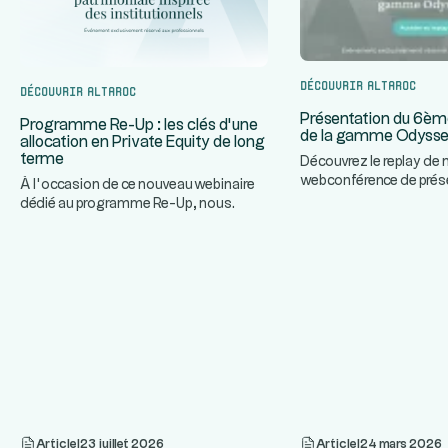
Découvrir Altaroc
Découvrir Altaroc
Présentation du 6èm
Programme Re-Up : les clés d’une
de la gamme Odyss
allocation en Private Equity de long
terme
Découvrez le replay de 
webconférence de prés
À l’occasion de ce nouveau webinaire
prochain Millésime de
dédié au programme Re-Up, nous
...
Odyssey
...
invitons nos partenaires à décou
Article
|
23 juillet 2026
Article
|
24 mars 2026