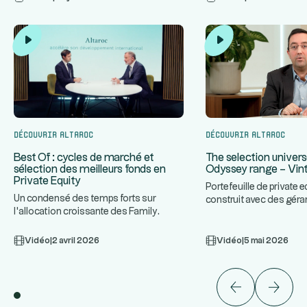
Découvrir Altaroc
Découvrir Altaroc
The selection univers
Best Of : cycles de marché et
Odyssey range – Vin
sélection des meilleurs fonds en
Private Equity
Portefeuille de private e
Un condensé des temps forts sur
construit avec des géra
l'allocation croissante des Family
...
plan. Approche combi
...
Offices au Private Equity, les cy
Vidéo
|
2 avril 2026
Vidéo
|
5 mai 2026