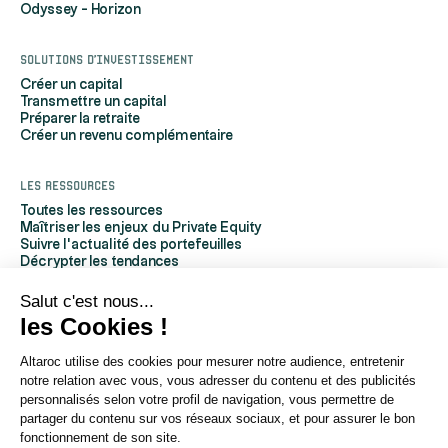
Odyssey - Horizon
Solutions d'investissement
Créer un capital
Transmettre un capital
Préparer la retraite
Créer un revenu complémentaire
Les ressources
Toutes les ressources
Maîtriser les enjeux du Private Equity
Suivre l'actualité des portefeuilles
Décrypter les tendances
Découvrir Altaroc
Comprendre le Private Equity
Salut c'est nous...
Questions fréquentes
les Cookies !
Glossaire
Altaroc utilise des cookies pour mesurer notre audience, entretenir
À propos d'Altaroc
notre relation avec vous, vous adresser du contenu et des publicités
Qui sommes-nous
personnalisés selon votre profil de navigation, vous permettre de
Nous contacter
partager du contenu sur vos réseaux sociaux, et pour assurer le bon
Espace partenaires
fonctionnement de son site.