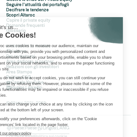
Seguire l'attualità dei portafogli
Decifrare le tendenze
Scopri Altaroc
Capire il private equity
Domande frequenti
Hi, it's us...
Glossario
the Cookies!
Altaroc uses cookies to measure our audience, maintain our
A proposito di Altaroc
relationship with you, provide you with personalized content and
Chi siamo
Per contattarci
advertisements based on your browsing profile, enable you to share
Area dedicata ai partner
content on your social networks, and to ensure the proper functioning
Relazioni con gli investitori
of its site.
Area Stampa
Politica ESG
If you do not wish to accept cookies, you can still continue your
Canale YouTube
navigation by refusing them. However, please note that some of the
Pagina Linkedin
site's functionalities may be impaired or inaccessible if you refuse
cookies.
© Altaroc 2021 -2026
You can also change your choice at any time by clicking on the icon
located at the bottom left of your screen.
To modify your preferences afterwards, click on the 'Cookie
Preferences' link located in the page footer.
Paese:
Paese
Lingua:
LANG
Read our privacy policy
CGU
Note legali
Politica sui cookie