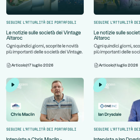
Seguire l'attualità dei portafogli
Seguire l'attualità de
Le notizie sulle società dei Vintage
Le notizie sulle socie
Altaroc
Altaroc
Ogni quindici giorni, scoprite le novità
Ogni quindici giorni, sco
più importanti delle società dei Vintage
più importanti delle soc
...
...
Altaroc.
Altaroc.
Articolo
|
17 luglio 2026
Articolo
|
1 luglio 2026
Seguire l'attualità dei portafogli
Seguire l'attualità de
Intervista a Chris Maclin -
Intervista a Ian Drysd