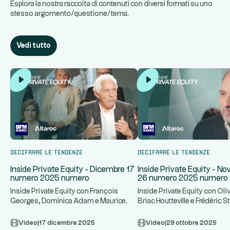
Esplora la nostra raccolta di contenuti con diversi formati su uno
stesso argomento/questione/tema.
Vedi tutto
Decifrare le tendenze
Decifrare le tendenze
Inside Private Equity - Dicembre 17
Inside Private Equity - N
numero 2025 numero
26 numero 2025 numero
Inside Private Equity con François
Inside Private Equity con Oliv
Georges, Dominica Adam e Maurice
Briac Houtteville e Frédéric Sto
...
...
Tchenio, tra gli altri
altri
Video
|
17 dicembre 2025
Video
|
29 ottobre 2025