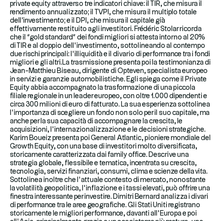
private equity attraverso tre indicatori chiave: il TIR, che misura il
rendimento annualizzato; il TVPI, che misura il multiplo totale
dell'investimento; e il DPI, che misura il capitale già
effettivamente restituito agli investitori. Frédéric Stolar ricorda
che il “gold standard” dei fondi migliori si attesta intorno al 20%
di TIR e al doppio dell’investimento, sottolineando al contempo
due rischi principali: l’illiquidità e il divario di performance tra i fondi
migliori e gli altri.La trasmissione presenta poi la testimonianza di
Jean-Matthieu Biseau, dirigente di Opteven, specialista europeo
in servizi e garanzie automobilistiche. Egli spiega come il Private
Equity abbia accompagnato la trasformazione di una piccola
filiale regionale in un leader europeo, con oltre 1.000 dipendenti e
circa 300 milioni di euro di fatturato. La sua esperienza sottolinea
l’importanza di scegliere un fondo non solo per il suo capitale, ma
anche per la sua capacità di accompagnare la crescita, le
acquisizioni, l’internazionalizzazione e le decisioni strategiche.
Karim Boueiz presenta poi General Atlantic, pioniere mondiale del
Growth Equity, con una base di investitori molto diversificata,
storicamente caratterizzata dai family office. Descrive una
strategia globale, flessibile e tematica, incentrata su crescita,
tecnologia, servizi finanziari, consumi, clima e scienze della vita.
Sottolinea inoltre che l’attuale contesto di mercato, nonostante
la volatilità geopolitica, l’inflazione e i tassi elevati, può offrire una
finestra interessante per investire. Dimitri Bernard analizza i divari
di performance tra le aree geografiche. Gli Stati Uniti registrano
storicamente le migliori performance, davanti all’Europa e poi