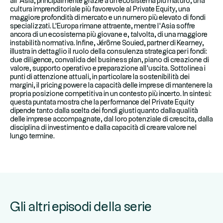
all’Asia, principalmente grazie a un ecosistema più maturo, una
cultura imprenditoriale più favorevole al Private Equity, una
maggiore profondità di mercato e un numero più elevato di fondi
specializzati. L'Europa rimane attraente, mentre l'Asia soffre
ancora di un ecosistema più giovane e, talvolta, di una maggiore
instabilità normativa. Infine, Jérôme Souied, partner di Kearney,
illustra in dettaglio il ruolo della consulenza strategica per i fondi:
due diligence, convalida del business plan, piano di creazione di
valore, supporto operativo e preparazione all'uscita. Sottolinea i
punti di attenzione attuali, in particolare la sostenibilità dei
margini, il pricing power e la capacità delle imprese di mantenere la
propria posizione competitiva in un contesto più incerto. In sintesi:
questa puntata mostra che la performance del Private Equity
dipende tanto dalla scelta dei fondi giusti quanto dalla qualità
delle imprese accompagnate, dal loro potenziale di crescita, dalla
disciplina di investimento e dalla capacità di creare valore nel
lungo termine.
Gli altri episodi della serie