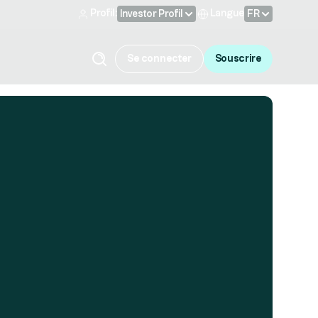
Profil:
Langue
Investor Profil
FR
Se connecter
Souscrire