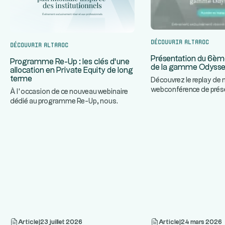
Découvrir Altaroc
Découvrir Altaroc
Présentation du 6èm
Programme Re-Up : les clés d’une
de la gamme Odyss
allocation en Private Equity de long
terme
Découvrez le replay de 
webconférence de prés
À l’occasion de ce nouveau webinaire
prochain Millésime de
dédié au programme Re-Up, nous
...
Odyssey
...
invitons nos partenaires à décou
Article
|
23 juillet 2026
Article
|
24 mars 2026