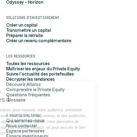
Odyssey - Horizon
Solutions d'investissement
Créer un capital
Transmettre un capital
Préparer la retraite
Créer un revenu complémentaire
Les ressources
Toutes les ressources
Maîtriser les enjeux du Private Equity
Suivre l'actualité des portefeuilles
Décrypter les tendances
Découvrir Altaroc
Comprendre le Private Equity
Salut c'est nous...
Questions fréquentes
les Cookies !
Glossaire
Altaroc utilise des cookies pour mesurer notre audience, entretenir
À propos d'Altaroc
notre relation avec vous, vous adresser du contenu et des publicités
Qui sommes-nous
personnalisés selon votre profil de navigation, vous permettre de
Nous contacter
partager du contenu sur vos réseaux sociaux, et pour assurer le bon
Espace partenaires
fonctionnement de son site.
Espace investisseurs