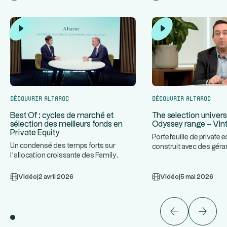
Découvrir Altaroc
Découvrir Altaroc
The selection univers
Best Of : cycles de marché et
Odyssey range – Vin
sélection des meilleurs fonds en
Private Equity
Portefeuille de private e
Un condensé des temps forts sur
construit avec des géra
l'allocation croissante des Family
...
plan. Approche combi
...
Offices au Private Equity, les cy
Vidéo
|
2 avril 2026
Vidéo
|
5 mai 2026