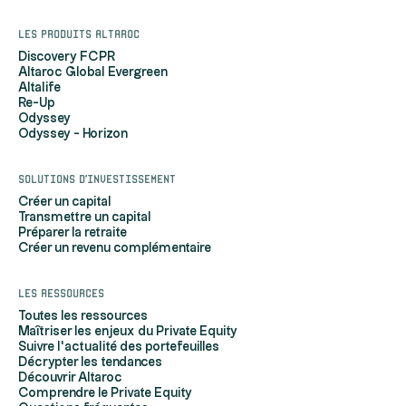
Les produits Altaroc
Discovery FCPR
Altaroc Global Evergreen
Altalife
Re-Up
Odyssey
Odyssey - Horizon
Solutions d'investissement
Créer un capital
Transmettre un capital
Préparer la retraite
Créer un revenu complémentaire
Les ressources
Toutes les ressources
Maîtriser les enjeux du Private Equity
Suivre l'actualité des portefeuilles
Décrypter les tendances
Découvrir Altaroc
Comprendre le Private Equity
t c'est nous...