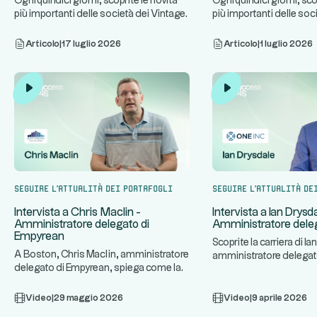
Ogni quindici giorni, scoprite le novità
Ogni quindici giorni, sco
più importanti delle società dei Vintage
più importanti delle soc
...
...
Altaroc.
Altaroc.
Articolo
|
17 luglio 2026
Articolo
|
1 luglio 2026
Seguire l'attualità dei portafogli
Seguire l'attualità de
Intervista a Chris Maclin -
Intervista a Ian Drysd
Amministratore delegato di
Amministratore deleg
Empyrean
Scoprite la carriera di Ia
A Boston, Chris Maclin, amministratore
amministratore delegato
delegato di Empyrean, spiega come la
azienda specializzata in
...
sua piattaforma tecnolog
Video
|
29 maggio 2026
Video
|
9 aprile 2026