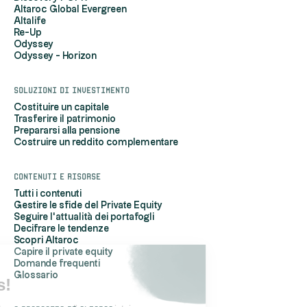
Altaroc Global Evergreen
Altalife
Re-Up
Odyssey
Odyssey - Horizon
Soluzioni di investimento
Costituire un capitale
Trasferire il patrimonio
Prepararsi alla pensione
Costruire un reddito complementare
Contenuti e risorse
Tutti i contenuti
Gestire le sfide del Private Equity
Seguire l'attualità dei portafogli
Decifrare le tendenze
Scopri Altaroc
Capire il private equity
Domande frequenti
Hi, it's us...
Glossario
the Cookies!