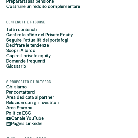
Prepararsi alla pensione
Costruire un reddito complementare
Contenuti e risorse
Tutti i contenuti
Gestire le sfide del Private Equity
Seguire l'attualità dei portafogli
Decifrare le tendenze
Scopri Altaroc
Capire il private equity
Domande frequenti
Hi, it's us...
Glossario
the Cookies!
Altaroc uses cookies to measure our audience, maintain our
A proposito di Altaroc
relationship with you, provide you with personalized content and
Chi siamo
Per contattarci
advertisements based on your browsing profile, enable you to share
Area dedicata ai partner
content on your social networks, and to ensure the proper functioning
Relazioni con gli investitori
of its site.
Area Stampa
Politica ESG
If you do not wish to accept cookies, you can still continue your
Canale YouTube
navigation by refusing them. However, please note that some of the
Pagina Linkedin
site's functionalities may be impaired or inaccessible if you refuse
cookies.