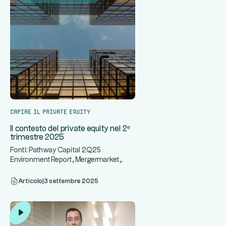
Capire il private equity
Il contesto del private equity nel 2ᵉ
trimestre 2025
Fonti: Pathway Capital 2Q25
Environment Report, Mergermarket,
PitchBook Data, LSEG Data &
...
Analytics
Articolo
|
3 settembre 2025