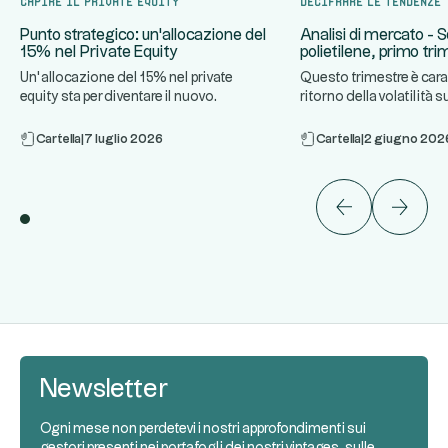
Punto strategico: un'allocazione del
Analisi di mercato - S
15% nel Private Equity
polietilene, primo tr
Un’allocazione del 15% nel private
Questo trimestre è cara
equity sta per diventare il nuovo
ritorno della volatilità s
...
..
standard nella costruzione del
azionari, in un contest
Cartella
|
7 luglio 2026
Cartella
|
2 giugno 202
Newsletter
Ogni mese non perdetevi i nostri approfondimenti sui
gestori presenti nei portafogli dei nostri vintages, sulle