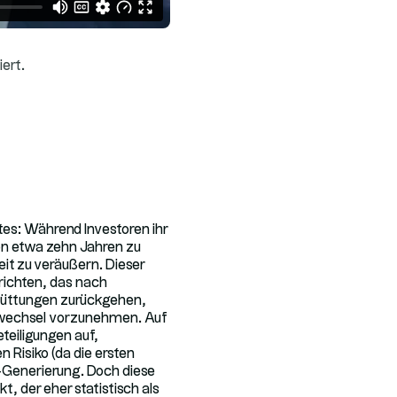
iert.
tes: Während Investoren ihr
on etwa zehn Jahren zu
zeit zu veräußern. Dieser
urichten, das nach
chüttungen zurückgehen,
rswechsel vorzunehmen. Auf
eteiligungen auf,
Risiko (da die ersten
h-Generierung. Doch diese
t, der eher statistisch als