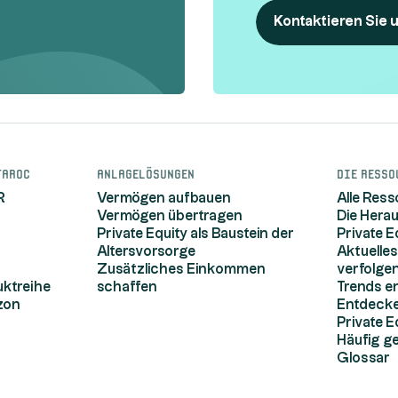
Kontaktieren Sie 
taroc
Anlagelösungen
Die Resso
R
Vermögen aufbauen
Alle Res
Vermögen übertragen
Die Hera
Private Equity als Baustein der
Private E
Altersvorsorge
Aktuelles
Zusätzliches Einkommen
verfolge
ktreihe
schaffen
Trends e
zon
Entdecke
Private E
Häufig ge
Glossar