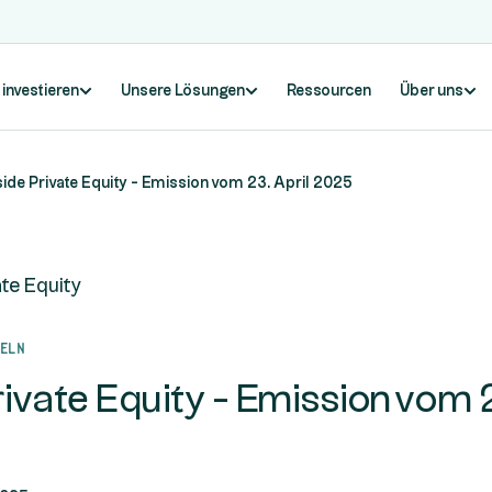
 investieren
Unsere Lösungen
Ressourcen
Über uns
side Private Equity - Emission vom 23. April 2025
ate Equity
seln
rivate Equity - Emission vom 2