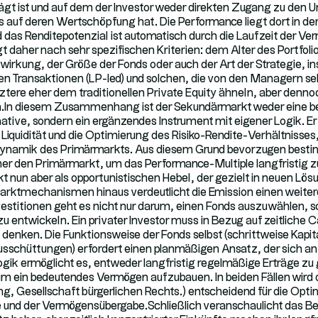
gt ist und auf dem der Investor weder direkten Zugang zu den
s auf deren Wertschöpfung hat. Die Performance liegt dort in der
 das Renditepotenzial ist automatisch durch die Laufzeit der V
t daher nach sehr spezifischen Kriterien: dem Alter des Portfol
lwirkung, der Größe der Fonds oder auch der Art der Strategie, 
rten Transaktionen (LP-led) und solchen, die von den Managern se
tztere eher dem traditionellen Private Equity ähneln, aber denno
ben.In diesem Zusammenhang ist der Sekundärmarkt weder eine b
ative, sondern ein ergänzendes Instrument mit eigener Logik. Er 
iquidität und die Optimierung des Risiko-Rendite-Verhältnisses,
namik des Primärmarkts. Aus diesem Grund bevorzugen bestim
jeher den Primärmarkt, um das Performance-Multiple langfristig 
 nun aber als opportunistischen Hebel, der gezielt in neuen Lö
arktmechanismen hinaus verdeutlicht die Emission einen weiter
vestitionen geht es nicht nur darum, einen Fonds auszuwählen, s
 entwickeln. Ein privater Investor muss in Bezug auf zeitliche 
denken. Die Funktionsweise der Fonds selbst (schrittweise Kapit
schüttungen) erfordert einen planmäßigen Ansatz, der sich an i
Logik ermöglicht es, entweder langfristig regelmäßige Erträge zu 
 um ein bedeutendes Vermögen aufzubauen. In beiden Fällen wird d
g, Gesellschaft bürgerlichen Rechts…) entscheidend für die Opti
und der Vermögensübergabe.Schließlich veranschaulicht das Beisp