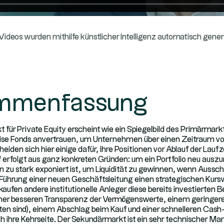
 Videos wurden mithilfe künstlicher Intelligenz automatisch gener
mmenfassung
für Private Equity erscheint wie ein Spiegelbild des Primärmark
eise Fonds anvertrauen, um Unternehmen über einen Zeitraum v
heiden sich hier einige dafür, ihre Positionen vor Ablauf der Lauf
f erfolgt aus ganz konkreten Gründen: um ein Portfolio neu ausz
u stark exponiert ist, um Liquidität zu gewinnen, wenn Auss
 Führung einer neuen Geschäftsleitung einen strategischen Ku
kaufen andere institutionelle Anleger diese bereits investierten B
er besseren Transparenz der Vermögenswerte, einem geringeren 
hsten sind), einem Abschlag beim Kauf und einer schnelleren Cas
h ihre Kehrseite. Der Sekundärmarkt ist ein sehr technischer Mark