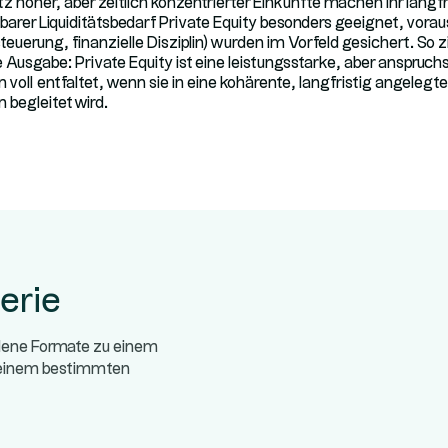
tz hoher, aber zeitlich konzentrierter Einkünfte machen ihr langfri
barer Liquiditätsbedarf Private Equity besonders geeignet, vora
euerung, finanzielle Disziplin) wurden im Vorfeld gesichert. So zi
Ausgabe: Private Equity ist eine leistungsstarke, aber anspruchs
 voll entfaltet, wenn sie in eine kohärente, langfristig angelegte
 begleitet wird.
erie
edene Formate zu einem
/einem bestimmten