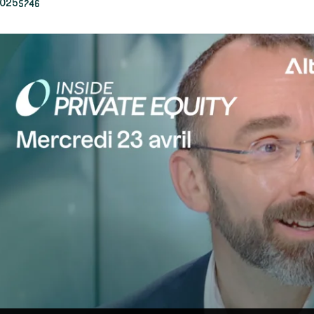
5746
025