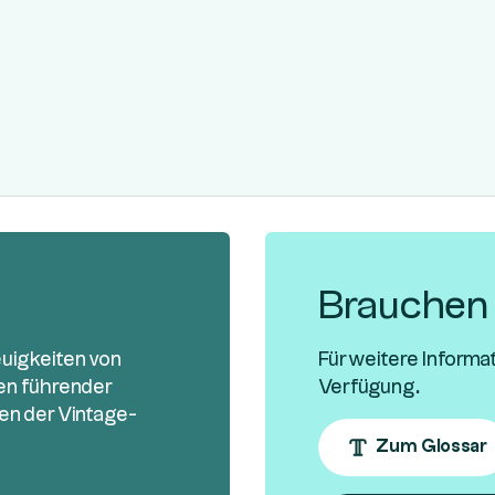
Brauchen S
euigkeiten von
Für weitere Informa
sen führender
Verfügung.
en der Vintage-
Zum Glossar