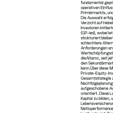
fundamental geprä
operativen Einflus
Primärmarkts, und
Die Auswahl erfolg
Verzicht auf Hebe
Investoren initiie
(GP-led), wobei le
strukturiert blei
schlechtere Altern
Anforderungen an L
Wertschöpfungsdy
dieAltaroc, seit 
den Sekundärmarkt
kann.Über diese M
Private-Equity-In
Gesamtstrategie zu
Nachfolgeplanung 
aufgeschobene Aus
orientiert. Diese 
Kapital zu bilden,
Lebensversicherun
Nettoperformance 