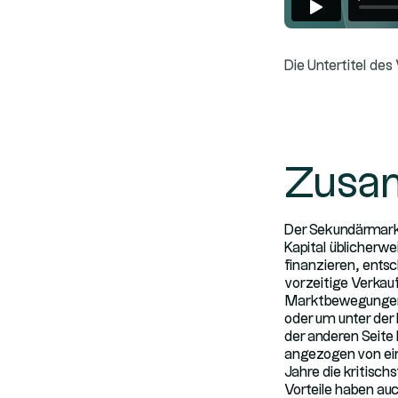
Die Untertitel des
Zusa
Der Sekundärmarkt 
Kapital üblicherw
finanzieren, entsc
vorzeitige Verkau
Marktbewegungen z
oder um unter der
der anderen Seite 
angezogen von ein
Jahre die kritisc
Vorteile haben auc