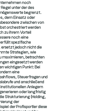
 Unternehmen noch
 Regel unter der des
ermögenswerte begrenzt.
ios, dem Einsatz oder
insbesondere zwischen von
lbst orchestriert werden
ch zu ihrem Vorteil
essere noch eine
erfüllt spezifische
 ersetzt jedoch nicht die
mte Strategien, wie
zu maximieren, betrachten
sungen eingesetzt werden
en wichtigen Punkt: Bei
ondern eine
Cashflows, Steuerfragen und
alabrufe und anschließend
nstitutionellen Anlegern
generieren oder langfristig
ie Strukturierung (Holding,
mierung der
iel der Profisportler diese