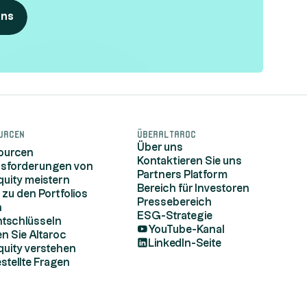
uns
urcen
ÜberAltaroc
Über uns
sourcen
Kontaktieren Sie uns
usforderungen von
Partners Platform
quity meistern
Bereich für Investoren
 zu den Portfolios
Pressebereich
n
ESG-Strategie
ntschlüsseln
YouTube-Kanal
n Sie Altaroc
LinkedIn-Seite
quity verstehen
stellte Fragen