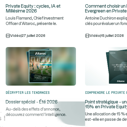
Private Equity : cycles, IA et
Comment choisir un 
Millésime 2026
Evergreen en Private
Louis Flamand, Chief Investment
Antoine Duchiron expliq
Officer d'Altaroc, présente le
clés pour évaluer un fo
...
fonctionnement d'un fonds de Private
Private Equity : stra
...
Vidéo
|
27 juillet 2026
Vidéo
|
15 juillet 2026
Décrypter les tendances
Comprendre le Private 
Dossier spécial - Été 2026
Point stratégique - un
15% en Private Equit
Au-delà des effets d'annonce,
Salut c'est nous...
Une allocation de 15 % 
découvrez comment l'intelligence
les Cookies !
est-elle en passe de de
...
artificielle transforme réellement le
...
standard de constru