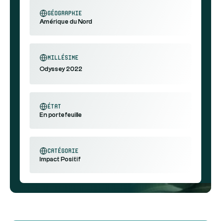
géographie
Amérique du Nord
millésime
Odyssey 2022
état
En portefeuille
catégorie
Impact Positif