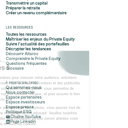
Transmettre un capital
Préparer la retraite
Créer un revenu complémentaire
Les ressources
Toutes les ressources
Maîtriser les enjeux du Private Equity
Suivre l'actualité des portefeuilles
Décrypter les tendances
Découvrir Altaroc
Comprendre le Private Equity
Salut c'est nous...
Questions fréquentes
les Cookies !
Glossaire
Altaroc utilise des cookies pour mesurer notre audience, entretenir
À propos d'Altaroc
notre relation avec vous, vous adresser du contenu et des publicités
Qui sommes-nous
personnalisés selon votre profil de navigation, vous permettre de
Nous contacter
partager du contenu sur vos réseaux sociaux, et pour assurer le bon
Espace partenaires
fonctionnement de son site.
Espace investisseurs
Espace presse
Si vous ne souhaitez pas accepter les cookies, vous pouvez tout de
Politique ESG
même continuer votre navigation en les refusant. Veuillez toutefois
Chaîne YouTube
noter que certaines des fonctionnalités du site seront altérées voire
Page Linkedin
inaccessibles si vous refusez les cookies.