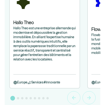
Hallo Theo
Hallo Theo est une entreprise allemande qui
Flowb
modernise et dépoussière la gestion
Flowbird 
immobilière. En alliant l'expertise humaine
la fusion
à des outils numériques intuitifs, elle
mondiaux
remplace la paperasse traditionnelle par un
mobile et
service réactif, transparent et centralisé
mobilité 
pour gérer l'entretien des bâtiments et la
relation avec les locataires.
Europe
Services
#
Innovante
Europ