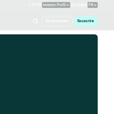
Profil:
Langue
Investor Profil
FR
Se connecter
Souscrire