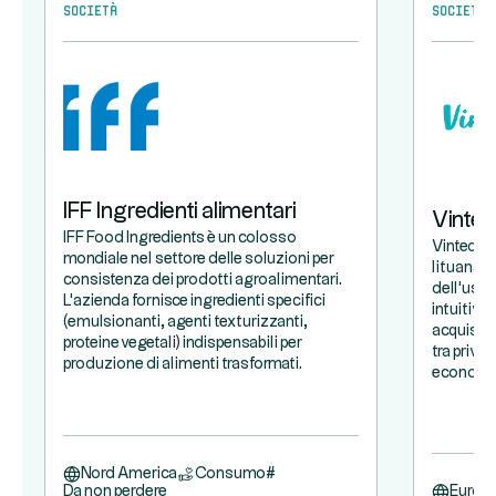
Società
Società
IFF Ingredienti alimentari
Vinted
IFF Food Ingredients è un colosso
Vinted è 
mondiale nel settore delle soluzioni per
lituana e
consistenza dei prodotti agroalimentari.
dell'usat
L'azienda fornisce ingredienti specifici
intuitiva,
(emulsionanti, agenti texturizzanti,
acquistar
proteine vegetali) indispensabili per
tra priva
produzione di alimenti trasformati.
economic
Nord America
Consumo
#
Da non perdere
Europ