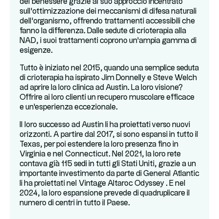
del benessere grazie al suo approccio incentrato
sull'ottimizzazione dei meccanismi di difesa naturali
dell'organismo, offrendo trattamenti accessibili che
fanno la differenza. Dalle sedute di crioterapia alla
NAD, i suoi trattamenti coprono un'ampia gamma di
esigenze.
Tutto è iniziato nel 2015, quando una semplice seduta
di crioterapia ha ispirato Jim Donnelly e Steve Welch
ad aprire la loro clinica ad Austin. La loro visione?
Offrire ai loro clienti un recupero muscolare efficace
e un'esperienza eccezionale.
Il loro successo ad Austin li ha proiettati verso nuovi
orizzonti. A partire dal 2017, si sono espansi in tutto il
Texas, per poi estendere la loro presenza fino in
Virginia e nel Connecticut. Nel 2021, la loro rete
contava già 115 sedi in tutti gli Stati Uniti, grazie a un
importante investimento da parte di General Atlantic
li ha proiettati nel Vintage Altaroc Odyssey . E nel
2024, la loro espansione prevede di quadruplicare il
numero di centri in tutto il Paese.