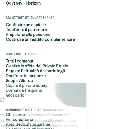
Odyssey - Horizon
Soluzioni di investimento
Costituire un capitale
Trasferire il patrimonio
Prepararsi alla pensione
Costruire un reddito complementare
Contenuti e risorse
Tutti i contenuti
Gestire le sfide del Private Equity
Seguire l'attualità dei portafogli
Decifrare le tendenze
Scopri Altaroc
Capire il private equity
Domande frequenti
Hi, it's us...
Glossario
the Cookies!
Altaroc uses cookies to measure our audience, maintain our
A proposito di Altaroc
relationship with you, provide you with personalized content and
Chi siamo
Per contattarci
advertisements based on your browsing profile, enable you to share
Area dedicata ai partner
content on your social networks, and to ensure the proper functioning