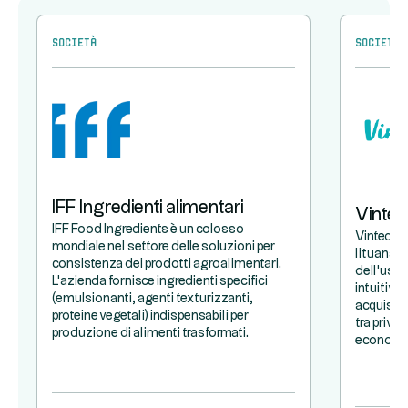
Società
Società
IFF Ingredienti alimentari
Vinted
IFF Food Ingredients è un colosso
Vinted è 
mondiale nel settore delle soluzioni per
lituana e
consistenza dei prodotti agroalimentari.
dell'usat
L'azienda fornisce ingredienti specifici
intuitiva,
(emulsionanti, agenti texturizzanti,
acquistar
proteine vegetali) indispensabili per
tra priva
produzione di alimenti trasformati.
economic