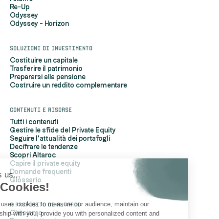
Re-Up
Odyssey
Odyssey - Horizon
Soluzioni di investimento
Costituire un capitale
Trasferire il patrimonio
Prepararsi alla pensione
Costruire un reddito complementare
Contenuti e risorse
Tutti i contenuti
Gestire le sfide del Private Equity
Seguire l'attualità dei portafogli
Decifrare le tendenze
Scopri Altaroc
Capire il private equity
Domande frequenti
Hi, it's us...
Glossario
the Cookies!
Altaroc uses cookies to measure our audience, maintain our
A proposito di Altaroc
relationship with you, provide you with personalized content and
Chi siamo