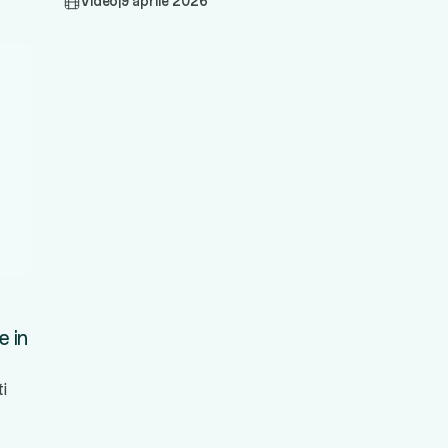
Video
|
9 aprile 2026
e in
ti