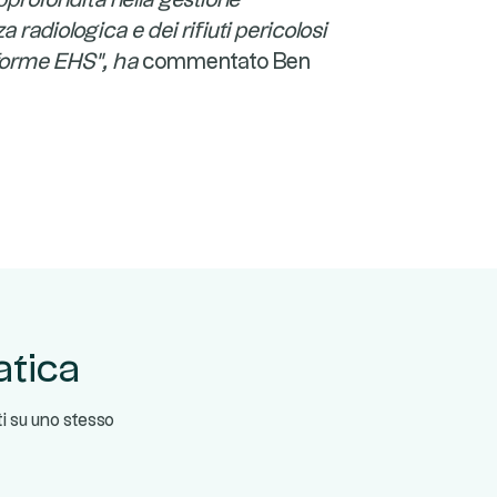
profondita nella gestione
 radiologica e dei rifiuti pericolosi
aforme EHS", ha
commentato Ben
matica
ti su uno stesso