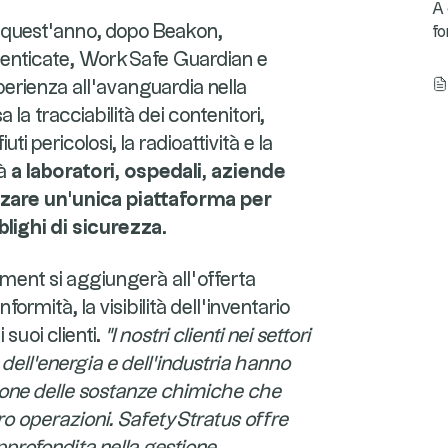
A 
i quest'anno, dopo Beakon,
fo
henticate, WorkSafe Guardian e
erienza all'avanguardia nella
 la tracciabilità dei contenitori,
iuti pericolosi, la radioattività e la
rà
a laboratori, ospedali, aziende
izzare un'unica piattaforma per
bblighi di sicurezza
.
nt si aggiungerà all'offerta
formità, la visibilità dell'inventario
 suoi clienti.
"I nostri clienti nei settori
 dell'energia e dell'industria hanno
tione delle sostanze chimiche che
o operazioni. SafetyStratus offre