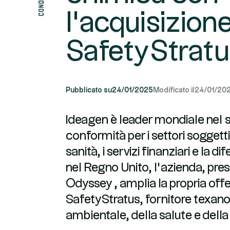
l'acquisizione
SafetyStrat
Pubblicato su
24/01/2025
Modificato il
24/01/20
Ideagen è leader mondiale nel s
conformità per i settori soggetti
sanità, i servizi finanziari e la
nel Regno Unito, l’azienda, pre
Odyssey , amplia la propria offe
SafetyStratus, fornitore texano
ambientale, della salute e della