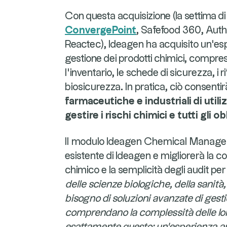
Con questa acquisizione (la settima d
ConvergePoint
, Safefood 360, Aut
Reactec), Ideagen ha acquisito un'esp
gestione dei prodotti chimici, compresa
l'inventario, le schede di sicurezza, i rif
biosicurezza. In pratica, ciò consenti
farmaceutiche e industriali di util
gestire i rischi chimici e tutti gli o
Il modulo Ideagen Chemical Manageme
esistente di Ideagen e migliorerà la con
chimico e la semplicità degli audit per i
delle scienze biologiche, della sanità,
bisogno di soluzioni avanzate di ges
comprendano la complessità delle lor