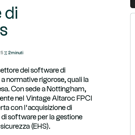
 di
us
25
2
minuti
ettore dei software di
 a normative rigorose, quali la
 difesa. Con sede a Nottingham,
sente nel Vintage Altaroc FPCI
rta con l’acquisizione di
 di software per la gestione
 sicurezza (EHS).