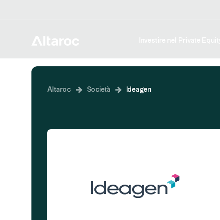
Investire nel Private Equit
Altaroc
Società
Ideagen