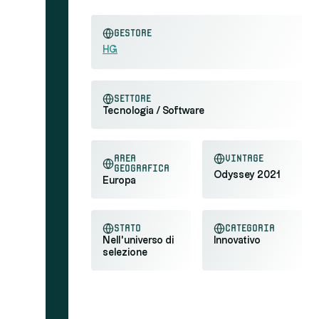
Gestore
HG
settore
Tecnologia / Software
area
Vintage
geografica
Odyssey 2021
Europa
stato
categoria
Nell'universo di
Innovativo
selezione