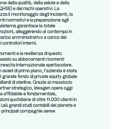
ne della qualità, della salute e della
QHSE) e dei rischi operativi. La
za il monitoraggio degli incidenti, la
ti normativi e la preparazione agli
o sistema garantisce la totale
perazioni, alleggerendo al contempo in
 carico amministrativo a carico dei
 controllori interni.
trumenti e la resilienza di questo
asato su abbonamenti ricorrenti
rescita internazionale spettacolare.
asset di primo piano, l'azienda è stata
l grande fondo di private equity globale
iliardi di sterline. Grazie al massiccio
rtner strategico, Ideagen opera oggi
a affidabile e fondamentale,
oni quotidiane di oltre 11.000 clienti in
 i più grandi studi contabili del pianeta e
e principali compagnie aeree