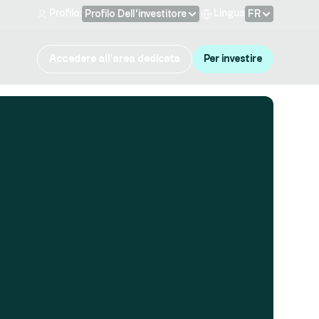
Profilo:
Lingua
Profilo Dell'investitore
FR
Accedere all'area dedicata
Per investire