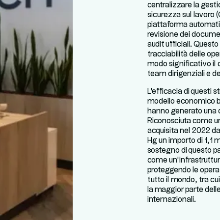
centralizzare la gestio
sicurezza sul lavoro (
piattaforma automatiz
revisione dei documen
audit ufficiali. Quest
tracciabilità delle o
modo significativo il
team dirigenziali e dei
L'efficacia di questi s
modello economico b
hanno generato una c
Riconosciuta come un 
acquisita nel 2022 da
Hg un importo di 1,1 m
sostegno di questo pa
come un’infrastruttur
proteggendo le operazi
tutto il mondo, tra cui
la maggior parte dell
internazionali.