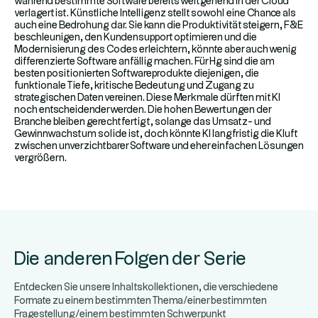
während bestimmte Software bereits weitgehend in der Cloud
verlagert ist. Künstliche Intelligenz stellt sowohl eine Chance als
auch eine Bedrohung dar. Sie kann die Produktivität steigern, F&E
beschleunigen, den Kundensupport optimieren und die
Modernisierung des Codes erleichtern, könnte aber auch wenig
differenzierte Software anfällig machen. Für Hg sind die am
besten positionierten Softwareprodukte diejenigen, die
funktionale Tiefe, kritische Bedeutung und Zugang zu
strategischen Daten vereinen. Diese Merkmale dürften mit KI
noch entscheidender werden. Die hohen Bewertungen der
Branche bleiben gerechtfertigt, solange das Umsatz- und
Gewinnwachstum solide ist, doch könnte KI langfristig die Kluft
zwischen unverzichtbarer Software und eher einfachen Lösungen
vergrößern.
Die anderen Folgen der Serie
Entdecken Sie unsere Inhaltskollektionen, die verschiedene
Formate zu einem bestimmten Thema/einer bestimmten
Fragestellung/einem bestimmten Schwerpunkt