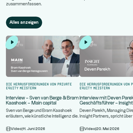
zusammenfassen.
Alles anzeigen
Die Herausforderungen von Private
Die Herausforderungen von 
Equity meistern
Equity meistern
Interview – Sven van Berge & Bram
Interview mit Deven Pare
Kaashoek – Main capital
Geschäftsführer – Insight
Sven van Berge und Bram Kaashoek
Deven Parekh, Managing Dire
erläutern, wie künstliche Intelligenz die
Insight Partners, spricht über
...
...
Wertschöpfung und die Ges
auf Private-Equity-So
Video
|
11. Juni 2026
Video
|
20. Mai 2026