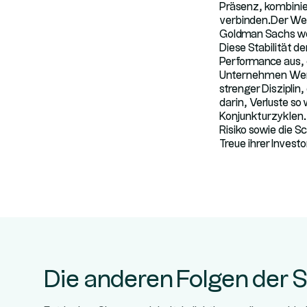
Präsenz, kombinier
verbinden.Der Wer
Goldman Sachs wech
Diese Stabilität d
Performance aus, d
Unternehmen Wert a
strenger Disziplin,
darin, Verluste s
Konjunkturzyklen. 
Risiko sowie die S
Treue ihrer Investo
Die anderen Folgen der S