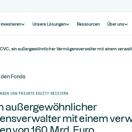
 investieren
Unsere Lösungen
Ressourcen
Über uns
CVC, ein außergewöhnlicher Vermögensverwalter mit einem verwalt
n den Fonds
ngen von Private Equity meistern
n außergewöhnlicher
nsverwalter mit einem verw
n von 160 Mrd. Euro