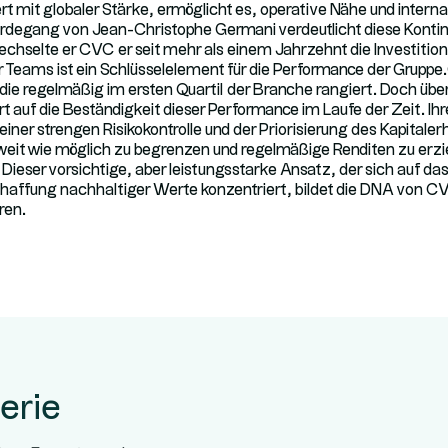
t mit globaler Stärke, ermöglicht es, operative Nähe und interna
degang von Jean-Christophe Germani verdeutlicht diese Kontinu
selte er CVC er seit mehr als einem Jahrzehnt die Investitionen
er Teams ist ein Schlüsselelement für die Performance der Grupp
ie regelmäßig im ersten Quartil der Branche rangiert. Doch über
uf die Beständigkeit dieser Performance im Laufe der Zeit. Ihre
 einer strengen Risikokontrolle und der Priorisierung des Kapitaler
o weit wie möglich zu begrenzen und regelmäßige Renditen zu erz
Dieser vorsichtige, aber leistungsstarke Ansatz, der sich auf da
chaffung nachhaltiger Werte konzentriert, bildet die DNA von CVC
ren.
erie