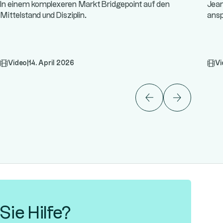
In einem komplexeren Markt Bridgepoint auf den
Jean
Mittelstand und Disziplin.
ansp
Spez
Video
|
14. April 2026
Vi
ie Hilfe?