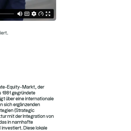
iert.
vate-Equity-Markt, der
as 1981 gegründete
t über eine internationale
ren sich ergänzenden
ategien (Strategic
tur mit der Integration von
 das in namhafte
investiert. Diese lokale