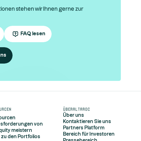
tionen stehen wir Ihnen gerne zur
FAQ lesen
uns
urcen
ÜberAltaroc
Über uns
sourcen
Kontaktieren Sie uns
usforderungen von
Partners Platform
quity meistern
Bereich für Investoren
 zu den Portfolios
Pressebereich