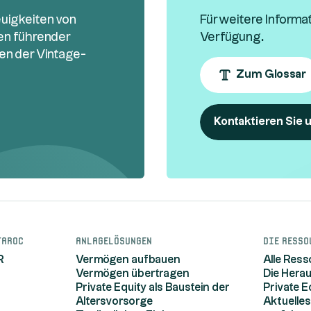
euigkeiten von
Für weitere Informa
sen führender
Verfügung.
en der Vintage-
Zum Glossar
Kontaktieren Sie 
taroc
Anlagelösungen
Die Resso
R
Vermögen aufbauen
Alle Res
Vermögen übertragen
Die Hera
Private Equity als Baustein der
Private E
Altersvorsorge
Aktuelles