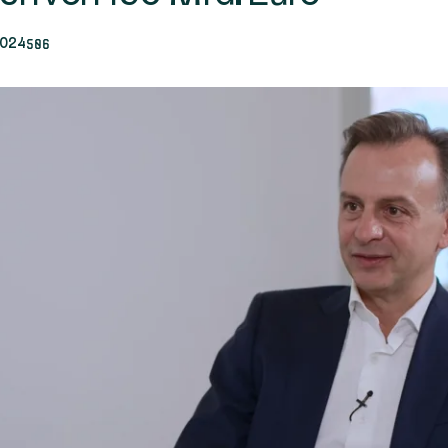
506
024