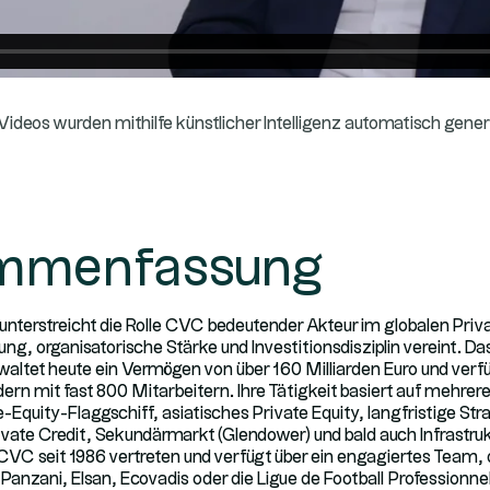
 Videos wurden mithilfe künstlicher Intelligenz automatisch gener
mmenfassung
 unterstreicht die Rolle CVC bedeutender Akteur im globalen Pri
ung, organisatorische Stärke und Investitionsdisziplin vereint. D
ltet heute ein Vermögen von über 160 Milliarden Euro und verfüg
ern mit fast 800 Mitarbeitern. Ihre Tätigkeit basiert auf mehre
e-Equity-Flaggschiff, asiatisches Private Equity, langfristige Str
ivate Credit, Sekundärmarkt (Glendower) und bald auch Infrastruk
 CVC seit 1986 vertreten und verfügt über ein engagiertes Team,
nzani, Elsan, Ecovadis oder die Ligue de Football Professionnel 