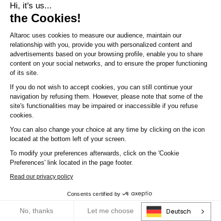
Hi, it's us...
spezifischen Zyklen. Nicht alle Kunden
the Cookies!
gehen damit auf die gleiche Weise um.
Altaroc uses cookies to measure our audience, maintain our
Einige, die bereits erfahren und
relationship with you, provide you with personalized content and
diversifiziert sind, können sich auf
advertisements based on your browsing profile, enable you to share
content on your social networks, and to ensure the proper functioning
gezieltere Strategien konzentrieren.
of its site.
Andere entdecken diese Anlageklasse
If you do not wish to accept cookies, you can still continue your
erst, was zunächst den Aufbau einer
navigation by refusing them. However, please note that some of the
geeigneten Allokationsgrundlage
site's functionalities may be impaired or inaccessible if you refuse
cookies.
erfordert. In diesem Zusammenhang
You can also change your choice at any time by clicking on the icon
besteht die Herausforderung darin,
located at the bottom left of your screen.
diese Anlagen kohärent in eine globale
To modify your preferences afterwards, click on the 'Cookie
Vermögensstrategie zu integrieren und
Preferences' link located in the page footer.
dabei das Profil und die Ziele des
Read our privacy policy
Kunden zu berücksichtigen.
Consents certified by
RGPD
No, thanks
Let me choose
OK!
Deutsch