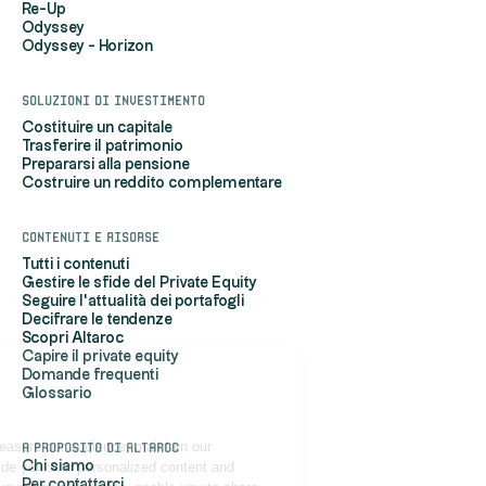
Re-Up
Odyssey
Odyssey - Horizon
Soluzioni di investimento
Costituire un capitale
Trasferire il patrimonio
Prepararsi alla pensione
Costruire un reddito complementare
Contenuti e risorse
Tutti i contenuti
Gestire le sfide del Private Equity
Seguire l'attualità dei portafogli
Decifrare le tendenze
Scopri Altaroc
Capire il private equity
Domande frequenti
Hi, it's us...
Glossario
the Cookies!
Altaroc uses cookies to measure our audience, maintain our
A proposito di Altaroc
relationship with you, provide you with personalized content and
Chi siamo
Per contattarci