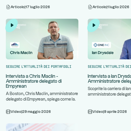
...
...
Altaroc.
Altaroc.
Articolo
|
17 luglio 2026
Articolo
|
1 luglio 2026
Seguire l'attualità dei portafogli
Seguire l'attualità de
Intervista a Chris Maclin -
Intervista a Ian Drysd
Amministratore delegato di
Amministratore deleg
Empyrean
Scoprite la carriera di Ia
A Boston, Chris Maclin, amministratore
amministratore delegato
delegato di Empyrean, spiega come la
azienda specializzata in
...
sua piattaforma tecnolog
Video
|
29 maggio 2026
Video
|
9 aprile 2026