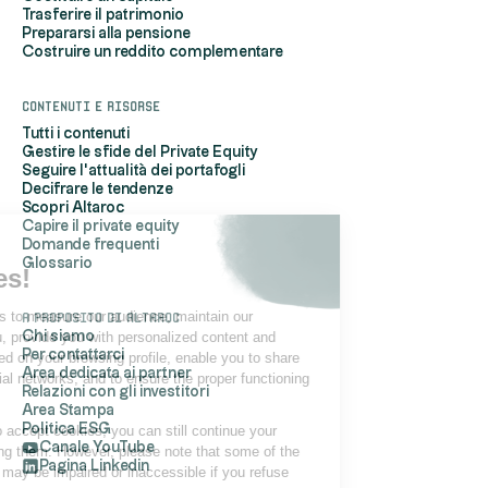
Trasferire il patrimonio
Prepararsi alla pensione
Costruire un reddito complementare
Contenuti e risorse
Tutti i contenuti
Gestire le sfide del Private Equity
Seguire l'attualità dei portafogli
Decifrare le tendenze
Scopri Altaroc
Capire il private equity
Domande frequenti
Hi, it's us...
Glossario
the Cookies!
Altaroc uses cookies to measure our audience, maintain our
A proposito di Altaroc
relationship with you, provide you with personalized content and
Chi siamo
Per contattarci
advertisements based on your browsing profile, enable you to share
Area dedicata ai partner
content on your social networks, and to ensure the proper functioning
Relazioni con gli investitori
of its site.
Area Stampa
Politica ESG
If you do not wish to accept cookies, you can still continue your
Canale YouTube
navigation by refusing them. However, please note that some of the
Pagina Linkedin
site's functionalities may be impaired or inaccessible if you refuse