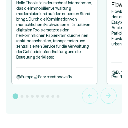
Hallo Theo ist ein deutsches Unternehmen,
Flowb
das die Immobilienverwaltung
Flowbird
modernisiert und auf den neuesten Stand
das aus
bringt. Durch die Kombination von
Easypark
menschlichem Fachwissen mit intuitiven
Anbieter
digitalen Tools ersetzt es den
Parkplät
herkömmlichen Papierkram durch einen
Flowbird,
reaktionsschnellen, transparenten und
urbane Mo
zentralisierten Service für die Verwaltung
der Gebäudeinstandhaltung und die
Betreuung der Mieter.
Europ
Europa
Services
#
Innovativ
Positive