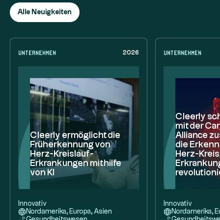
Alle Neuigkeiten
Unternehmen
Unternehmen
2026
Cleerly sch
mit der Ca
Cleerly ermöglicht die
Alliance 
Früherkennung von
die Erken
Herz-Kreislauf-
Herz-Kreis
Erkrankungen mithilfe
Erkrankun
von KI
revolution
Innovativ
Innovativ
Nordamerika, Europa, Asien
Nordamerika, E
Gesundheitswesen
Gesundheitsw