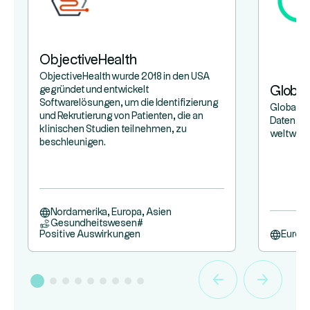
ObjectiveHealth
ObjectiveHealth wurde 2018 in den USA
Global
gegründet und entwickelt
Softwarelösungen, um die Identifizierung
GlobalDat
und Rekrutierung von Patienten, die an
Daten, A
klinischen Studien teilnehmen, zu
weltweit 
beschleunigen.
Nordamerika, Europa, Asien
Gesundheitswesen
#
Positive Auswirkungen
Europ