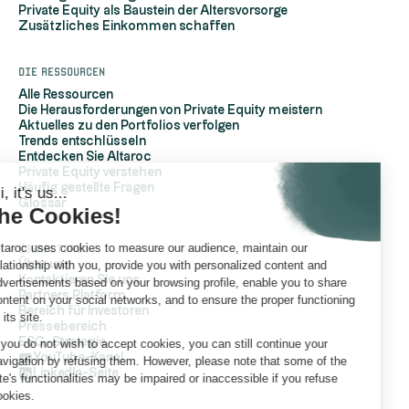
Private Equity als Baustein der Altersvorsorge
Zusätzliches Einkommen schaffen
Die Ressourcen
Alle Ressourcen
Die Herausforderungen von Private Equity meistern
Aktuelles zu den Portfolios verfolgen
Trends entschlüsseln
Entdecken Sie Altaroc
Private Equity verstehen
Häufig gestellte Fragen
Hi, it's us...
Glossar
the Cookies!
Altaroc uses cookies to measure our audience, maintain our
ÜberAltaroc
relationship with you, provide you with personalized content and
Über uns
Kontaktieren Sie uns
advertisements based on your browsing profile, enable you to share
Partners Platform
content on your social networks, and to ensure the proper functioning
Bereich für Investoren
of its site.
Pressebereich
ESG-Strategie
If you do not wish to accept cookies, you can still continue your
YouTube-Kanal
navigation by refusing them. However, please note that some of the
LinkedIn-Seite
site's functionalities may be impaired or inaccessible if you refuse
cookies.