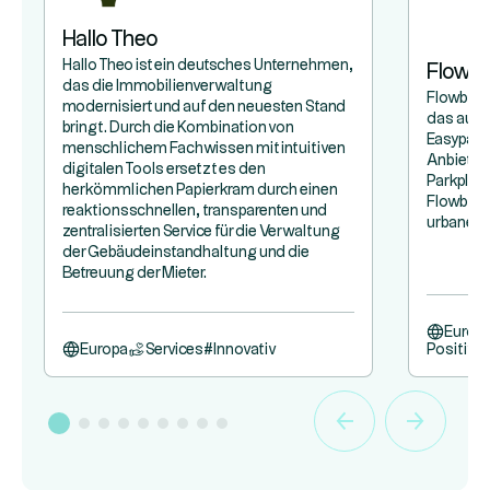
Hallo Theo
Hallo Theo ist ein deutsches Unternehmen,
Flowb
das die Immobilienverwaltung
Flowbird
modernisiert und auf den neuesten Stand
das aus
bringt. Durch die Kombination von
Easypark
menschlichem Fachwissen mit intuitiven
Anbieter
digitalen Tools ersetzt es den
Parkplät
herkömmlichen Papierkram durch einen
Flowbird,
reaktionsschnellen, transparenten und
urbane Mo
zentralisierten Service für die Verwaltung
der Gebäudeinstandhaltung und die
Betreuung der Mieter.
Europ
Europa
Services
#
Innovativ
Positive