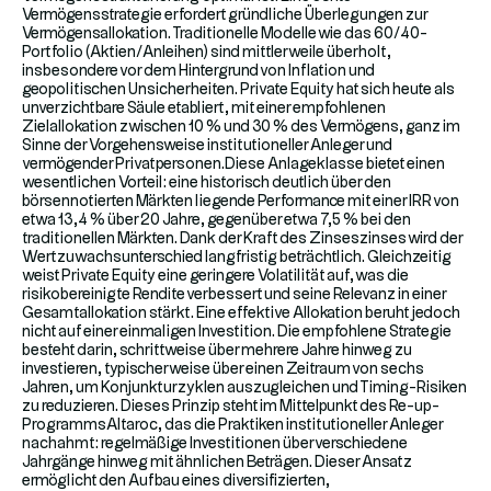
Vermögensstrategie erfordert gründliche Überlegungen zur
Vermögensallokation. Traditionelle Modelle wie das 60/40-
Portfolio (Aktien/Anleihen) sind mittlerweile überholt,
insbesondere vor dem Hintergrund von Inflation und
geopolitischen Unsicherheiten. Private Equity hat sich heute als
unverzichtbare Säule etabliert, mit einer empfohlenen
Zielallokation zwischen 10 % und 30 % des Vermögens, ganz im
Sinne der Vorgehensweise institutioneller Anleger und
vermögender Privatpersonen.Diese Anlageklasse bietet einen
wesentlichen Vorteil: eine historisch deutlich über den
börsennotierten Märkten liegende Performance mit einer IRR von
etwa 13,4 % über 20 Jahre, gegenüber etwa 7,5 % bei den
traditionellen Märkten. Dank der Kraft des Zinseszinses wird der
Wertzuwachsunterschied langfristig beträchtlich. Gleichzeitig
weist Private Equity eine geringere Volatilität auf, was die
risikobereinigte Rendite verbessert und seine Relevanz in einer
Gesamtallokation stärkt. Eine effektive Allokation beruht jedoch
nicht auf einer einmaligen Investition. Die empfohlene Strategie
besteht darin, schrittweise über mehrere Jahre hinweg zu
investieren, typischerweise über einen Zeitraum von sechs
Jahren, um Konjunkturzyklen auszugleichen und Timing-Risiken
zu reduzieren. Dieses Prinzip steht im Mittelpunkt des Re-up-
ProgrammsAltaroc, das die Praktiken institutioneller Anleger
nachahmt: regelmäßige Investitionen über verschiedene
Jahrgänge hinweg mit ähnlichen Beträgen. Dieser Ansatz
ermöglicht den Aufbau eines diversifizierten,