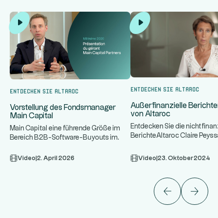
Entdecken Sie Altaroc
Entdecken Sie Altaroc
Außerfinanzielle Bericht
Vorstellung des Fondsmanager
von Altaroc
Main Capital
Entdecken Sie die nichtfinan
Main Capital eine führende Größe im
BerichteAltaroc Claire Peys
Bereich B2B-Software-Buyouts im
...
Moses.
...
europäischen Lower Mid-Market. M
Video
|
2. April 2026
Video
|
23. Oktober 2024