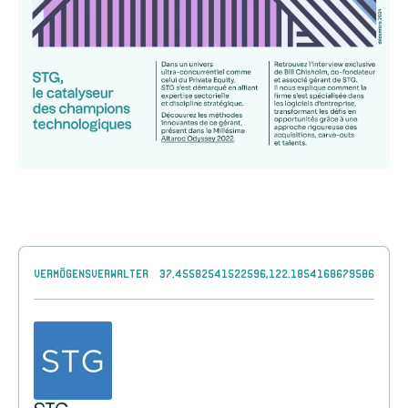
Vermögensverwalter
37.45582541522596,122.1854168679586