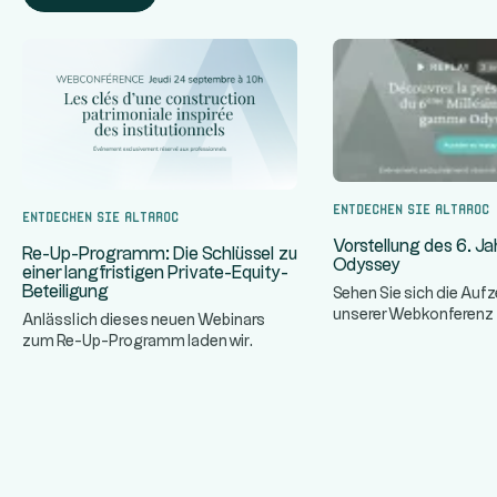
Entdecken Sie Altaroc
Entdecken Sie Altaroc
Vorstellung des 6. J
Re-Up-Programm: Die Schlüssel zu
Odyssey
einer langfristigen Private-Equity-
Beteiligung
Sehen Sie sich die Auf
unserer Webkonferenz z
Anlässlich dieses neuen Webinars
der nächsten Ausgabe
zum Re-Up-Programm laden wir
...
unsere Partner ein, die Grundsätze ein