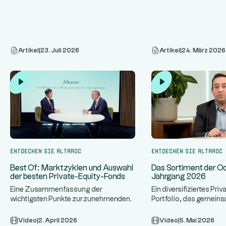
Artikel
|
23. Juli 2026
Artikel
|
24. März 2026
Entdecken Sie Altaroc
Entdecken Sie Altaroc
Das Sortiment der O
Best Of: Marktzyklen und Auswahl
Jahrgang 2026
der besten Private-Equity-Fonds
Ein diversifiziertes Pri
Eine Zusammenfassung der
Portfolio, das gemein
wichtigsten Punkte zur zunehmenden
führenden Fondsmanag
Allokation von Family Offices in
...
...
w
Private
Video
|
2. April 2026
Video
|
5. Mai 2026