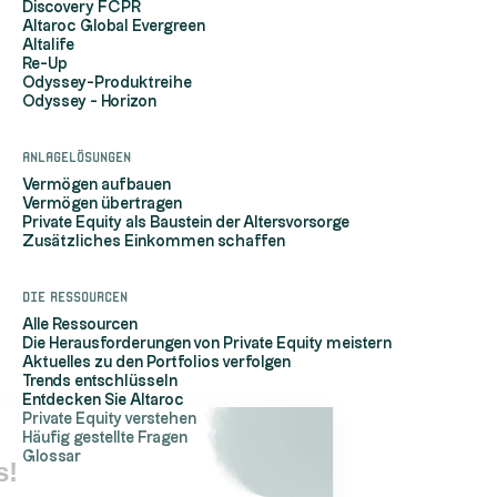
Discovery FCPR
Altaroc Global Evergreen
Altalife
Re-Up
Odyssey-Produktreihe
Odyssey - Horizon
Anlagelösungen
Vermögen aufbauen
Vermögen übertragen
Private Equity als Baustein der Altersvorsorge
Zusätzliches Einkommen schaffen
Die Ressourcen
Alle Ressourcen
Die Herausforderungen von Private Equity meistern
Aktuelles zu den Portfolios verfolgen
Trends entschlüsseln
Entdecken Sie Altaroc
Private Equity verstehen
Häufig gestellte Fragen
Hi, it's us...
Glossar
the Cookies!