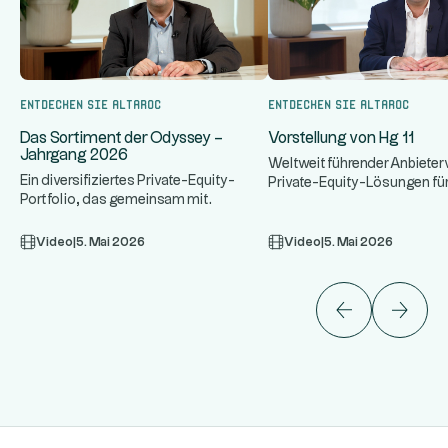
Entdecken Sie Altaroc
Entdecken Sie Altaroc
Das Sortiment der Odyssey –
Vorstellung von Hg 11
Jahrgang 2026
Weltweit führender Anbieter
Ein diversifiziertes Private-Equity-
Private-Equity-Lösungen fü
Portfolio, das gemeinsam mit
Software mit einzigartiger 
führenden Fondsmanagern aufgebaut
...
w
Video
|
5. Mai 2026
Video
|
5. Mai 2026