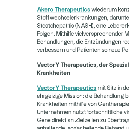
Akero Therapeutics
wiederum konze
Stoffwechselerkrankungen, darunter 
Steatohepatitis (NASH), eine Leber
Folgen. Mithilfe vielversprechender 
Behandlungen, die Entzündungen red
verbessern und Patienten so neue Pe
VectorY Therapeutics, der Spezial
Krankheiten
VectorY Therapeutics
mit Sitz in d
ehrgeizige Mission: die Behandlung b
Krankheiten mithilfe von Gentherap
Unternehmen nutzt fortschrittliche v
Gene direkt an Zielzellen zu übertra
anhaltende, sogar heilende Behandl