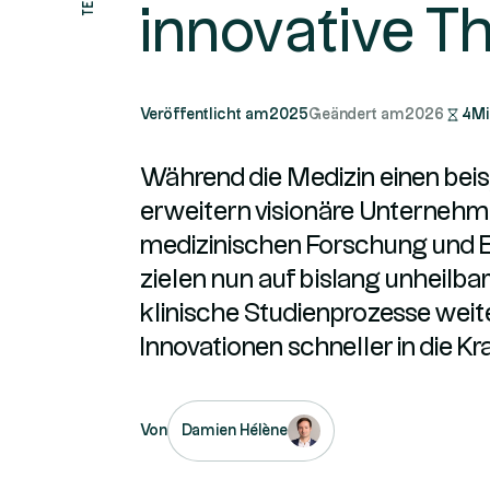
innovative T
Veröffentlicht am
2025
Geändert am
2026
4
Mi
Während die Medizin einen beis
erweitern visionäre Unternehm
medizinischen Forschung und 
zielen nun auf bislang unheilb
klinische Studienprozesse wei
Innovationen schneller in die K
Von
Damien Hélène