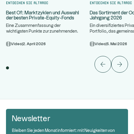
Entdecken Sie Altaroc
Entdecken Sie Altaroc
Das Sortiment der O
Best Of: Marktzyklen und Auswahl
Jahrgang 2026
der besten Private-Equity-Fonds
Ein diversifiziertes Pri
Eine Zusammenfassung der
Portfolio, das gemein
wichtigsten Punkte zur zunehmenden
führenden Fondsmanag
Allokation von Family Offices in
...
...
w
Private
Video
|
2. April 2026
Video
|
5. Mai 2026
Newsletter
Bleiben Sie jeden Monat informiert: mit Neuigkeiten von