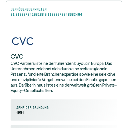
Vermögensverwalter
51.51098764193166,0.11999276046062404
CVC
CVC Partners ist eine der führenden buyout in Europa. Das
Unternehmen zeichnet sich durch eine breite regionale
Präsenz, fundierte Branchenexpertise sowie eine selektive
und disziplinierte Vorgehensweise bei den Einstiegspreisen
aus. Darüber hinaus ist es eine der weltweit größten Private-
Equity-Gesellschaften.
Jahr der Gründung
1981