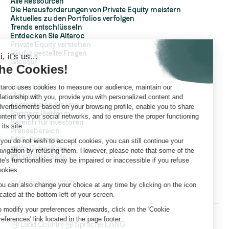
Alle Ressourcen
Die Herausforderungen von Private Equity meistern
Aktuelles zu den Portfolios verfolgen
Trends entschlüsseln
Entdecken Sie Altaroc
Private Equity verstehen
Häufig gestellte Fragen
Hi, it's us...
Glossar
the Cookies!
Altaroc uses cookies to measure our audience, maintain our
ÜberAltaroc
relationship with you, provide you with personalized content and
Über uns
Kontaktieren Sie uns
advertisements based on your browsing profile, enable you to share
Partners Platform
content on your social networks, and to ensure the proper functioning
Bereich für Investoren
of its site.
Pressebereich
ESG-Strategie
If you do not wish to accept cookies, you can still continue your
YouTube-Kanal
navigation by refusing them. However, please note that some of the
LinkedIn-Seite
site's functionalities may be impaired or inaccessible if you refuse
cookies.
© Altaroc 2021 -2026
You can also change your choice at any time by clicking on the icon
located at the bottom left of your screen.
To modify your preferences afterwards, click on the 'Cookie
Preferences' link located in the page footer.
Land:
Country
Sprache:
LANG