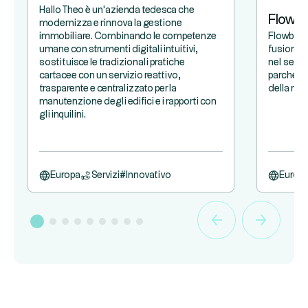
Hallo Theo è un'azienda tedesca che
Flowb
modernizza e rinnova la gestione
immobiliare. Combinando le competenze
Flowbird 
umane con strumenti digitali intuitivi,
fusione t
sostituisce le tradizionali pratiche
nel setto
cartacee con un servizio reattivo,
parcheggi
trasparente e centralizzato per la
della mob
manutenzione degli edifici e i rapporti con
gli inquilini.
Europa
Servizi
#
Innovativo
Europ