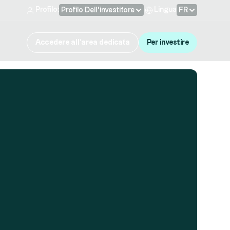
Profilo:
Lingua
Profilo Dell'investitore
FR
Accedere all'area dedicata
Per investire