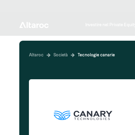
Investire nel Private Equit
Altaroc
Società
Tecnologie canarie