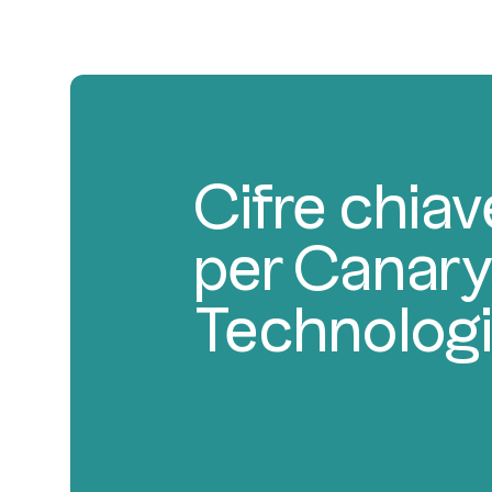
Cifre chiav
per Canar
Technolog