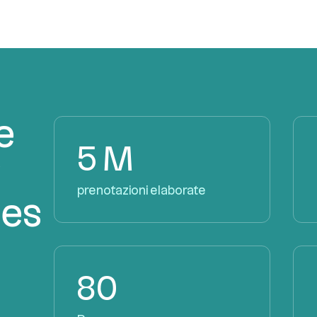
e
5 M
y
prenotazioni elaborate
ies
80