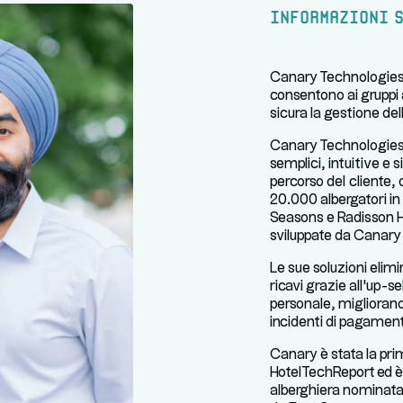
Informazioni s
Canary Technologies f
consentono ai gruppi 
sicura la gestione dell
Canary Technologies f
semplici, intuitive e s
percorso del cliente,
20.000 albergatori in 
Seasons e Radisson Hot
sviluppate da Canary
Le sue soluzioni elim
ricavi grazie all'up-se
personale, migliorano 
incidenti di pagamen
Canary è stata la pri
HotelTechReport ed è 
alberghiera nominata 