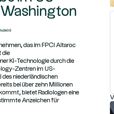
 Washington
nute(n)
rnehmen, das im FPCI Altaroc
 die
er KI-Technologie durch die
ology-Zentren im US-
I des niederländischen
eits bei über zehn Millionen
ommt, bietet Radiologen eine
V
estimmte Anzeichen für