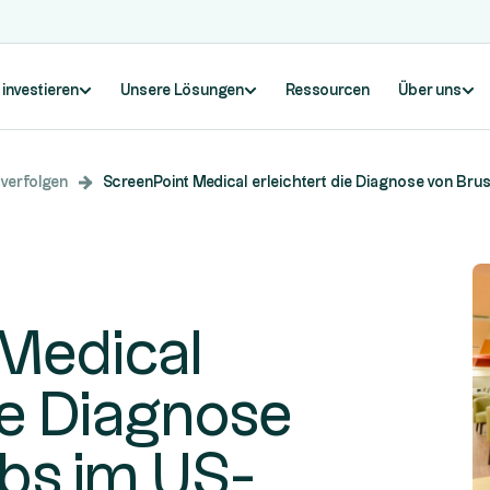
 investieren
Unsere Lösungen
Ressourcen
Über uns
 verfolgen
ScreenPoint Medical erleichtert die Diagnose von B
 Medical
ie Diagnose
bs im US-