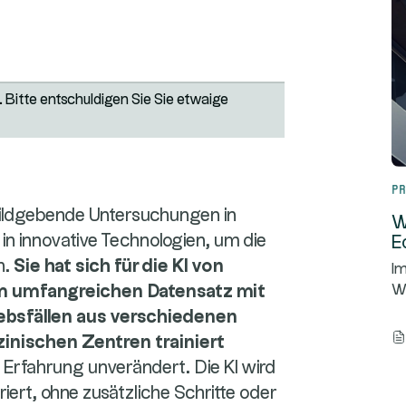
 Bitte entschuldigen Sie Sie etwaige
Pr
bildgebende Untersuchungen in
W
 in innovative Technologien, um die
E
n.
Sie hat sich für die KI von
Im
em umfangreichen Datensatz mit
We
rebsfällen aus verschiedenen
nischen Zentren trainiert
ie Erfahrung unverändert. Die KI wird
riert, ohne zusätzliche Schritte oder