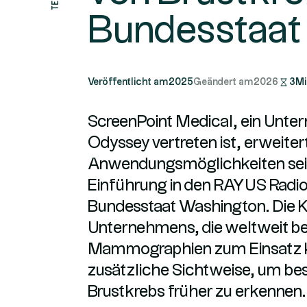
Bundesstaat
Veröffentlicht am
2025
Geändert am
2026
3
Mi
ScreenPoint Medical, ein Unte
Odyssey vertreten ist, erweitert
Anwendungsmöglichkeiten sein
Einführung in den RAYUS Radi
Bundesstaat Washington. Die K
Unternehmens, die weltweit ber
Mammographien zum Einsatz k
zusätzliche Sichtweise, um b
Brustkrebs früher zu erkennen.