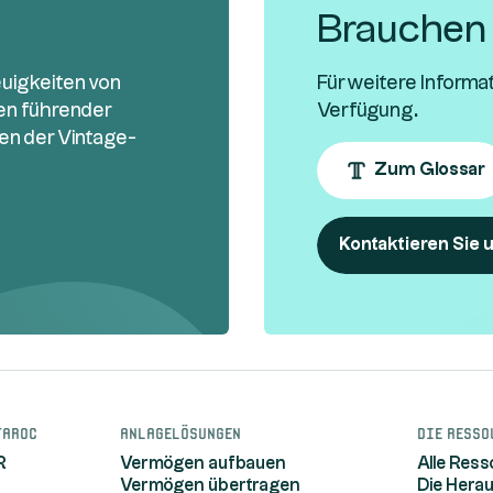
Brauchen S
euigkeiten von
Für weitere Informa
sen führender
Verfügung.
en der Vintage-
Zum Glossar
Kontaktieren Sie 
taroc
Anlagelösungen
Die Resso
R
Vermögen aufbauen
Alle Res
Vermögen übertragen
Die Hera