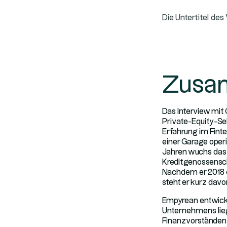
Die Untertitel des
Zusa
Das Interview mit
Private-Equity-Se
Erfahrung im Finte
einer Garage oper
Jahren wuchs das 
Kreditgenossensch
Nachdem er 2018 di
steht er kurz davo
Empyrean entwicke
Unternehmens lieg
Finanzvorständen e