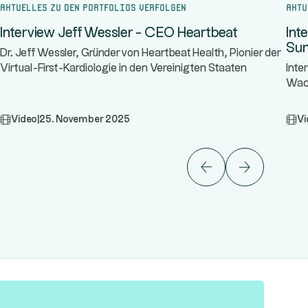
Aktuelles zu den Portfolios verfolgen
Aktu
Interview Jeff Wessler - CEO Heartbeat
Int
Sun
Dr. Jeff Wessler, Gründer von Heartbeat Health, Pionier der
Virtual-First-Kardiologie in den Vereinigten Staaten
Inte
Wach
Video
|
25. November 2025
Vi