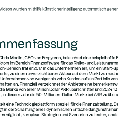
 Videos wurden mithilfe künstlicher Intelligenz automatisch gener
mmenfassung
 Chris Maclin, CEO von Empyrean, beleuchtet eine beispielhafte 
ktors im Bereich Finanzsoftware für das Risiko- und Leistungs
ch-Bereich trat er 2017 in das Unternehmen ein, um ein Start-up 
ierte, zu einem unverzichtbaren Akteur auf dem Markt zu machen
Unternehmen von weniger als zehn Kunden auf ein Portfolio vo
aften an. Finanziell verzeichnet der Anbieter eine bemerkensw
e Marke von einer Million Dollar ARR überschritten und 2024 10 M
r, in diesem Jahr die 50-Millionen-Dollar-Marke bei ARR zu über
lt eine Technologieplattform speziell für die Finanzabteilung. 
t in der Schaffung eines dynamischen Entscheidungsinstrumen
rmöglicht, komplexe Strategien und Szenarien zu testen, anstatt