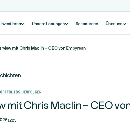
 investieren
Unsere Lösungen
Ressourcen
Über uns
terview mit Chris Maclin – CEO von Empyrean
schichten
Portfolios verfolgen
ew mit Chris Maclin – CEO v
1229
026