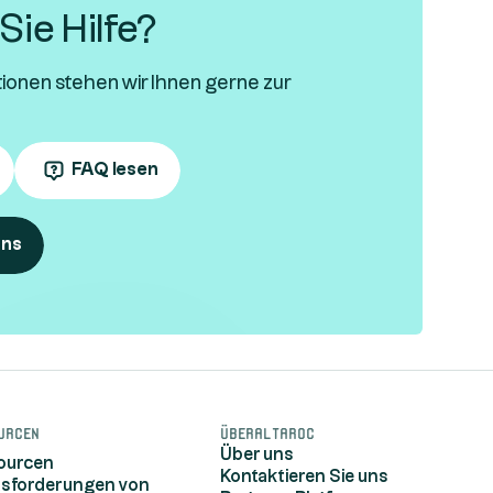
ie Hilfe?
tionen stehen wir Ihnen gerne zur
FAQ lesen
uns
urcen
ÜberAltaroc
Über uns
sourcen
Kontaktieren Sie uns
usforderungen von