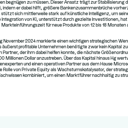
ten begnügen zu müssen. Dieser Ansatz trägt zur Stabilisierung
, indem er dabei hilft, größere Bankenzusammenbrüche vorherz
ützt sich mittlerweile stark auf künstliche Intelligenz, um sei
 Integration von KI, unterstützt durch gezielte Investitionen, hat
 Markteinführungszeit für neue Produkte von 12 bis 18 Monaten 
Hg November 2024 markierte einen wichtigen strategischen Wen
äußerst profitable Unternehmen benötigte zwar kein Kapital zur
 Partner, der ihm dabei helfen konnte, die nächste Größenordnu
00 Millionen Dollar anzustreben. Über das Kapital hinaus Hg wer
nexperten und einen operativen Partner aus dem Hause Microsoft
e Rolle von Private Equity als Wachstumskatalysator, der strateg
achwissen kombiniert, um einen Marktführer nachhaltig zu str