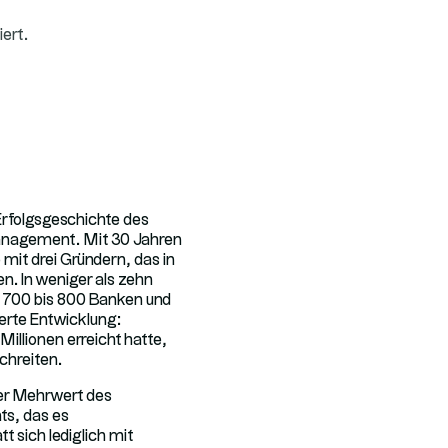
iert.
Erfolgsgeschichte des
management. Mit 30 Jahren
mit drei Gründern, das in
. In weniger als zehn
n 700 bis 800 Banken und
erte Entwicklung:
illionen erreicht hatte,
schreiten.
Der Mehrwert des
ts, das es
 sich lediglich mit