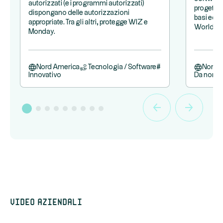
autorizzati (e i programmi autorizzati)
progetto 
dispongano delle autorizzazioni
basi eccel
appropriate. Tra gli altri, protegge WIZ e
Worldpay
Monday.
Nord America
Tecnologia / Software
#
Nord 
Innovativo
Da non p
Video aziendali