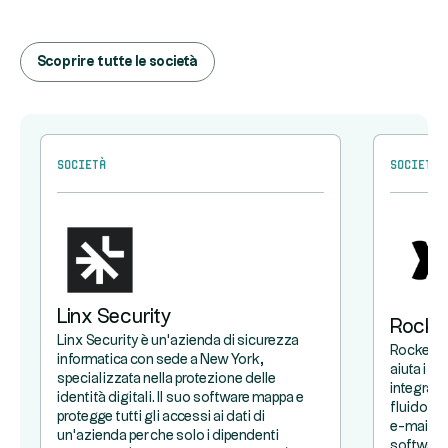
Scoprire tutte le società
Società
Società
Linx Security
Rocke
Linx Security è un'azienda di sicurezza
Rocketla
informatica con sede a New York,
aiuta i p
specializzata nella protezione delle
integrare 
identità digitali. Il suo software mappa e
fluido. B
protegge tutti gli accessi ai dati di
e-mail e i
un'azienda per che solo i dipendenti
software 