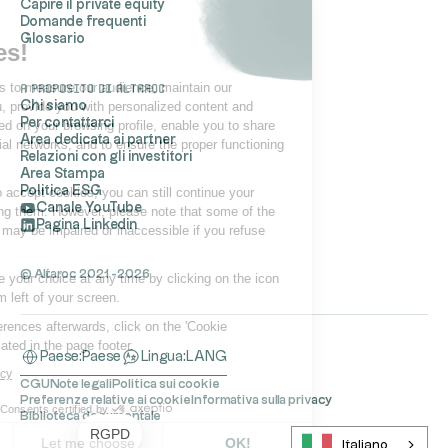
Capire il private equity
Domande frequenti
Hi, it's us...
Glossario
the Cookies!
Altaroc uses cookies to measure our audience, maintain our
A proposito di Altaroc
relationship with you, provide you with personalized content and
Chi siamo
Per contattarci
advertisements based on your browsing profile, enable you to share
Area dedicata ai partner
content on your social networks, and to ensure the proper functioning
Relazioni con gli investitori
of its site.
Area Stampa
Politica ESG
If you do not wish to accept cookies, you can still continue your
Canale YouTube
navigation by refusing them. However, please note that some of the
Pagina Linkedin
site's functionalities may be impaired or inaccessible if you refuse
cookies.
© Altaroc 2021 -2026
You can also change your choice at any time by clicking on the icon
located at the bottom left of your screen.
To modify your preferences afterwards, click on the 'Cookie
Preferences' link located in the page footer.
Paese:
Paese
Lingua:
LANG
Read our privacy policy
CGU
Note legali
Politica sui cookie
Preferenze relative ai cookie
Informativa sulla privacy
Consents certified by
Biblioteca documentale
RGPD
No, thanks
Let me choose
OK!
Italiano